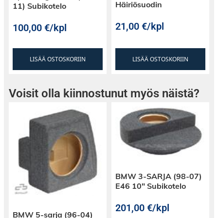
Häiriösuodin
11) Subikotelo
21,00
€
/kpl
100,00
€
/kpl
LISÄÄ OSTOSKORIIN
LISÄÄ OSTOSKORIIN
Voisit olla kiinnostunut myös näistä?
BMW 3-SARJA (98-07)
E46 10″ Subikotelo
201,00
€
/kpl
BMW 5-sarja (96-04)