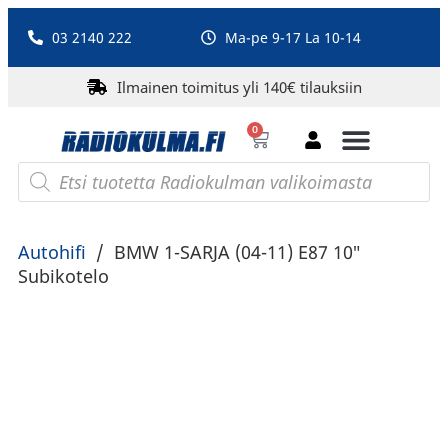
03 2140 222
Ma-pe 9-17 La 10-14
Ilmainen toimitus yli 140€ tilauksiin
0
Bluetooth-kaiuttimet
PA-laitteet ja karaoke
Roberts Radio
Autohifi
/
BMW 1-SARJA (04-11) E87 10″
Subikotelo