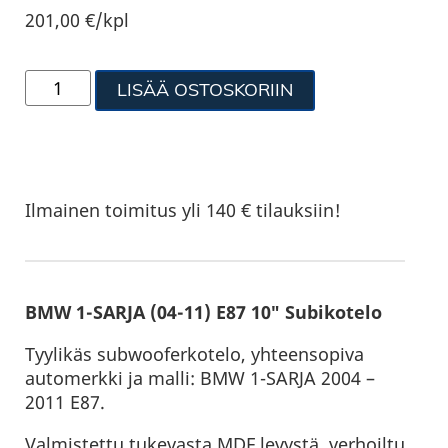
201,00
€
/kpl
LISÄÄ OSTOSKORIIN
Ilmainen toimitus yli 140 € tilauksiin!
BMW 1-SARJA (04-11) E87 10″ Subikotelo
Tyylikäs subwooferkotelo, yhteensopiva
automerkki ja malli: BMW 1-SARJA 2004 –
2011 E87.
Valmistettu tukevasta MDF levystä, verhoiltu