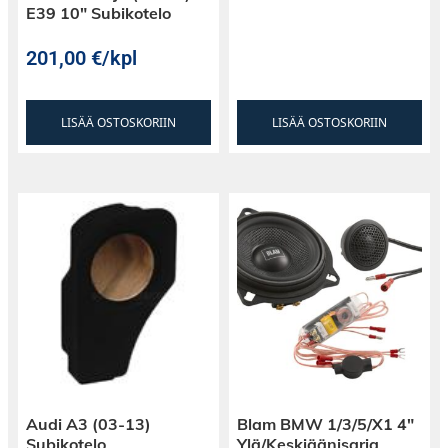
E39 10″ Subikotelo
201,00
€
/kpl
LISÄÄ OSTOSKORIIN
LISÄÄ OSTOSKORIIN
Audi A3 (03-13)
Blam BMW 1/3/5/X1 4″
Subikotelo
Ylä/Keskiäänisarja