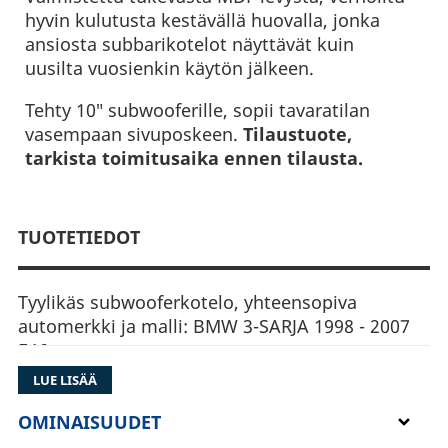
hyvin kulutusta kestävällä huovalla, jonka
ansiosta subbarikotelot näyttävät kuin
uusilta vuosienkin käytön jälkeen.
Tehty 10″ subwooferille, sopii tavaratilan
vasempaan sivuposkeen.
Tilaustuote,
tarkista toimitusaika ennen tilausta.
TUOTETIEDOT
Tyylikäs subwooferkotelo, yhteensopiva
automerkki ja malli: BMW 3-SARJA 1998 - 2007
E46.
LUE LISÄÄ
Valmistettu tukevasta MDF levystä, verhoiltu
hyvin kulutusta kestävällä huovalla, jonka
OMINAISUUDET
ansiosta subbarikotelot näyttävät kuin uusilta