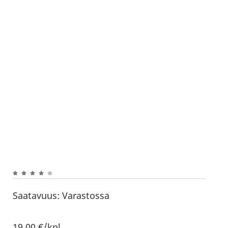
Saatavuus:
Varastossa
19,00
€
/kpl