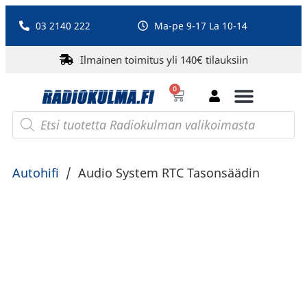
03 2140 222
Ma-pe 9-17 La 10-14
Ilmainen toimitus yli 140€ tilauksiin
0
Bluetooth-kaiuttimet
PA-laitteet ja karaoke
Roberts Radio
Autohifi
/
Audio System RTC Tasonsäädin