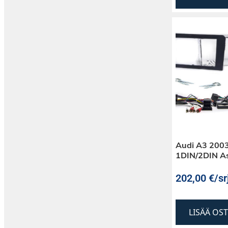
Audi A3 2003
1DIN/2DIN As
202,00
€
/sr
LISÄÄ OS