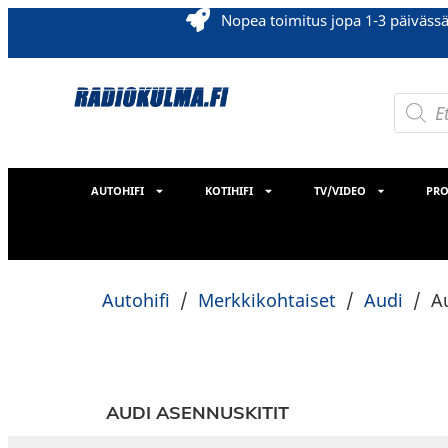
Nopea toimitus jopa 1-3 päiväss
AUTOHIFI
KOTIHIFI
TV/VIDEO
PRO
Autohifi
/
Merkkikohtaiset
/
Audi
/
A
AUDI ASENNUSKITIT