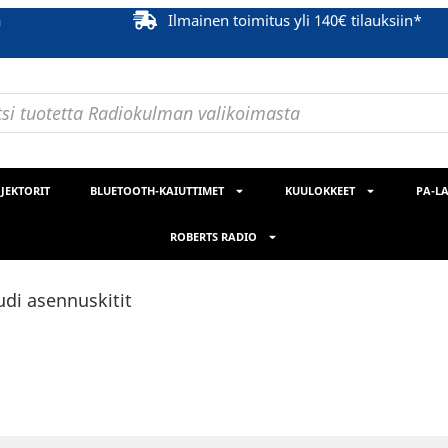
ä
Ilmainen toimitus yli 140€ tilauksiin*
JEKTORIT
BLUETOOTH-KAIUTTIMET
KUULOKKEET
PA-LA
ROBERTS RADIO
udi asennuskitit