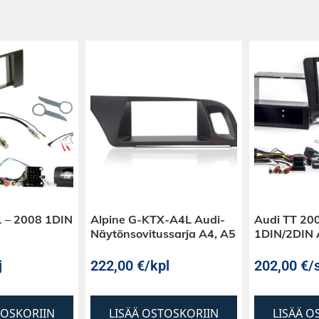
 – 2008 1DIN
Alpine G-KTX-A4L Audi-
Audi TT 20
Näytönsovitussarja A4, A5
1DIN/2DIN 
j
222,00
€
/kpl
202,00
€
/s
TOSKORIIN
LISÄÄ OSTOSKORIIN
LISÄÄ O