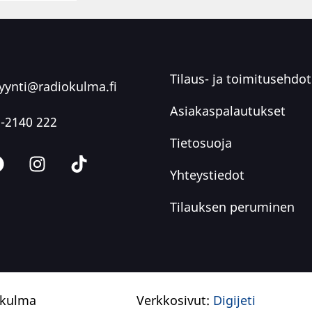
Tilaus- ja toimitusehdot
ynti@radiokulma.fi
Asiakaspalautukset
-2140 222
Tietosuoja
Yhteystiedot
Tilauksen peruminen
okulma
Verkkosivut:
Digijeti