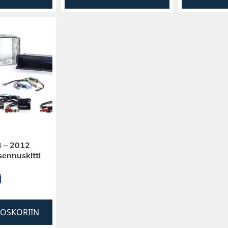
 – 2012
ennuskitti
j
TOSKORIIN