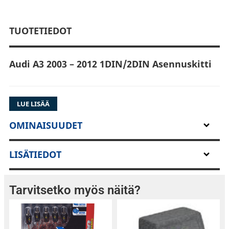
TUOTETIEDOT
Audi A3 2003 – 2012 1DIN/2DIN Asennuskitti
LUE LISÄÄ
Tällä sarjalla saat asennettua autoosi 2-DIN
soittimen. Sarja sisältää myös
OMINAISUUDET
rattikaukosäädinadapterin, jolla autosi
alkuperäiset rattipainikkeet toimivat
LISÄTIEDOT
jälkiasennussoittimen kanssa (varmista tämä
toiminto soittimesi ominaisuuksista).
Tarvitsetko myös näitä?