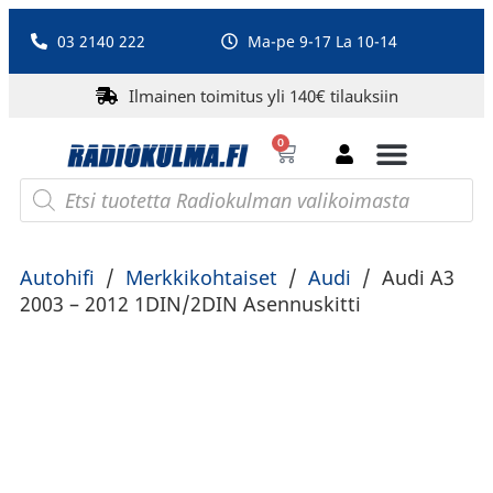
03 2140 222
Ma-pe 9-17 La 10-14
Ilmainen toimitus yli 140€ tilauksiin
0
Bluetooth-kaiuttimet
PA-laitteet ja karaoke
Roberts Radio
Autohifi
/
Merkkikohtaiset
/
Audi
/
Audi A3
2003 – 2012 1DIN/2DIN Asennuskitti