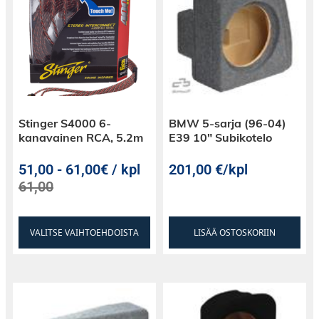
Stinger S4000 6-
BMW 5-sarja (96-04)
kanavainen RCA, 5.2m
E39 10″ Subikotelo
51,00
-
61,00€ / kpl
201,00
€
/kpl
61,00
VALITSE VAIHTOEHDOISTA
LISÄÄ OSTOSKORIIN