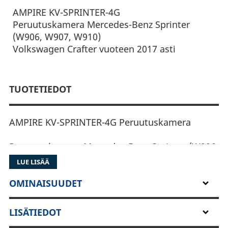
AMPIRE KV-SPRINTER-4G
Peruutuskamera Mercedes-Benz Sprinter
(W906, W907, W910)
Volkswagen Crafter vuoteen 2017 asti
TUOTETIEDOT
AMPIRE KV-SPRINTER-4G Peruutuskamera
Peruutuskamera Mercedes-Benz Sprinter (W906,
W907, W910)
LUE LISÄÄ
Volkswagen Crafter vuoteen 2017 asti
OMINAISUUDET
TEKNISET TIEDOT
- Kuvien toisto peilataan
LISÄTIEDOT
- Oppaat: tehdas on kytketty päälle (voidaan