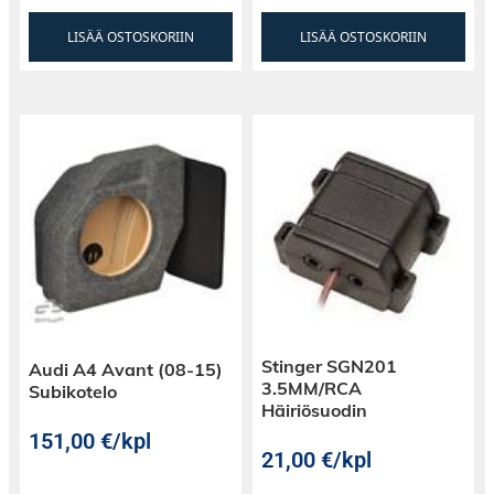
55024: 2010
LISÄÄ OSTOSKORIIN
LISÄÄ OSTOSKORIIN
- FCC-hyväksyntä ANSI C63.4-2003
HUOMAUTUS
Kamera ei sovellu jatkuvaan toimintaan tai
seurantaan. Sitä ei saa käyttää sytytyksellä
(K15), jolloin kamera voi vahingoittua
ylikuumenemisen vuoksi.
Stinger SGN201
Audi A4 Avant (08-15)
3.5MM/RCA
Subikotelo
Häiriösuodin
151,00
€
/kpl
21,00
€
/kpl