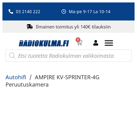
03 2140 222
Ma-pe 9-17 La 10-14
Ilmainen toimitus yli 140€ tilauksiin
0
Bluetooth-kaiuttimet
PA-laitteet ja karaoke
Roberts Radio
Autohifi
/
AMPIRE KV-SPRINTER-4G
Peruutuskamera