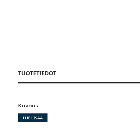
TUOTETIEDOT
Kuvaus
LUE LISÄÄ
KIT-R1MHU on erittäin tyylikäs sovite, jolla s
peruutus- tai keulakamera asennettua matkai