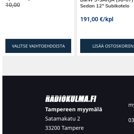
10,00
Sedan 12″ Subikotelo
roisketiiviitä takaosan silikonitiivisteen ansios
191,00
€
/kpl
VALITSE VAIHTOEHDOISTA
LISÄÄ OSTOSKORIIN
my
Tampereen myymälä
Satamakatu 2
03
33200 Tampere