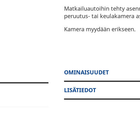
Matkailuautoihin tehty asen
peruutus- tai keulakamera as
Kamera myydään erikseen.
OMINAISUUDET
LISÄTIEDOT
aadaan Alpinen
luautoon.