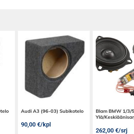
n sovite
. KIT-R1MHU on
telo
Audi A3 (96-03) Subikotelo
Blam BMW 1/3/5
Ylä/Keskiäänisar
90,00
€
/kpl
262,00
€
/srj