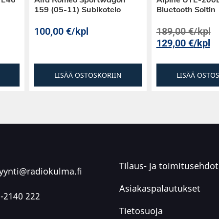
159 (05-11) Subikotelo
Bluetooth Soitin
ta.
100,00
€
/kpl
189,00
€
/kpl
129,00
€
/kpl
LISÄÄ OSTOSKORIIN
LISÄÄ OSTO
Tilaus- ja toimitusehdot
ynti@radiokulma.fi
Asiakaspalautukset
-2140 222
Tietosuoja