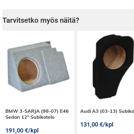
Kameran katselukulma on säädettävissä, jote
mahdollistaa monia asennusmahdollisuuksia
UV-suojattu sekä vesitiivis.
Tarvitsetko myös näitä?
BMW 3-SARJA (98-07) E46
Audi A3 (03-13) Subiko
Sedan 12″ Subikotelo
131,00
€
/kpl
191,00
€
/kpl