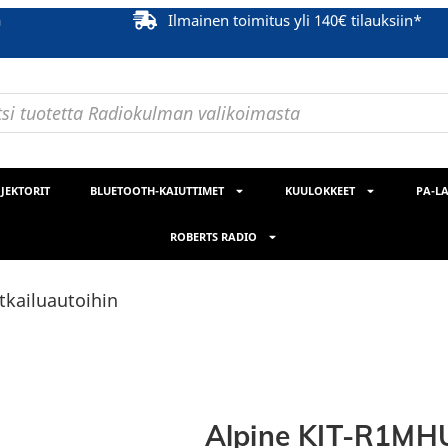
ä
Ilmainen toimitus yli 140€ tilauksiin*
JEKTORIT
BLUETOOTH-KAIUTTIMET
KUULOKKEET
PA-LA
ROBERTS RADIO
tkailuautoihin
Alpine KIT-R1MHU