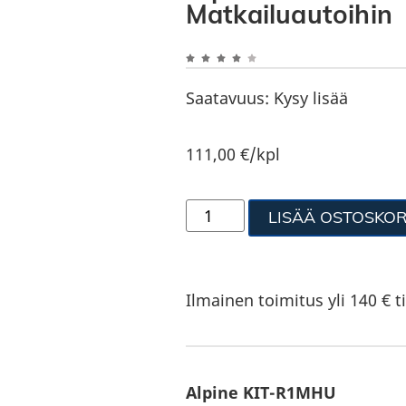
Matkailuautoihin
Saatavuus:
Kysy lisää
111,00
€
/kpl
LISÄÄ OSTOSKOR
Ilmainen toimitus yli 140 € ti
Alpine KIT-R1MHU