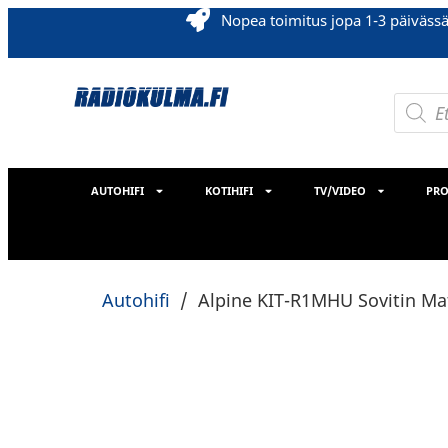
Nopea toimitus jopa 1-3 päiväss
AUTOHIFI
KOTIHIFI
TV/VIDEO
PRO
Autohifi
/
Alpine KIT-R1MHU Sovitin Ma