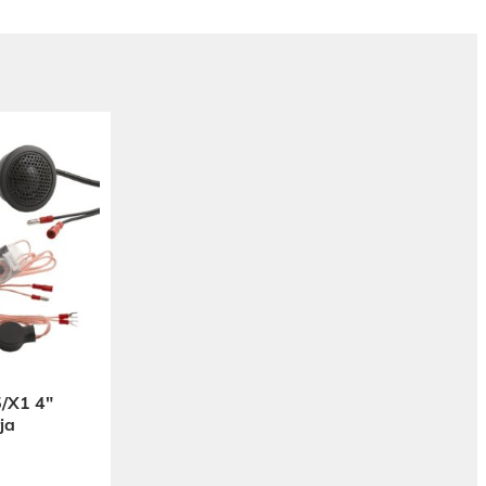
/X1 4″
ja