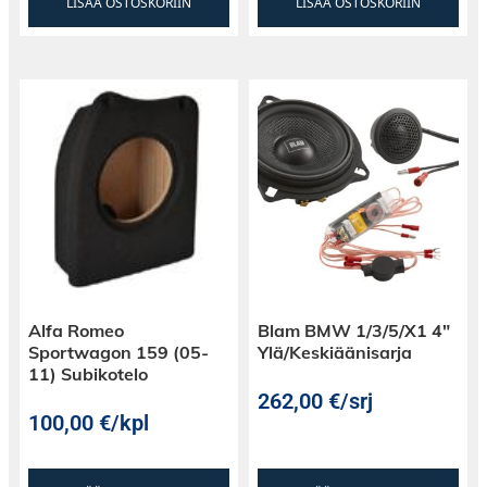
LISÄÄ OSTOSKORIIN
LISÄÄ OSTOSKORIIN
Alfa Romeo
Blam BMW 1/3/5/X1 4″
Sportwagon 159 (05-
Ylä/Keskiäänisarja
11) Subikotelo
262,00
€
/srj
100,00
€
/kpl