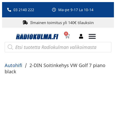
03 2140 222
Ma-pe 9-17 La 10-14
Ilmainen toimitus yli 140€ tilauksiin
0
Bluetooth-kaiuttimet
PA-laitteet ja karaoke
Roberts Radio
Autohifi
/
2-DIN Soitinkehys VW Golf 7 piano
black