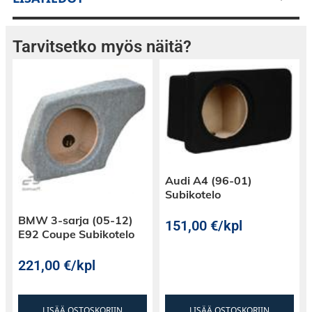
Tarvitsetko myös näitä?
Audi A4 (96-01)
Subikotelo
BMW 3-sarja (05-12)
151,00
€
/kpl
E92 Coupe Subikotelo
221,00
€
/kpl
LISÄÄ OSTOSKORIIN
LISÄÄ OSTOSKORIIN