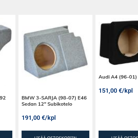
Audi A4 (96-01)
151,00
€
/kpl
E92
BMW 3-SARJA (98-07) E46
Sedan 12″ Subikotelo
191,00
€
/kpl
LISÄÄ OSTOSKORIIN
LISÄÄ OSTO