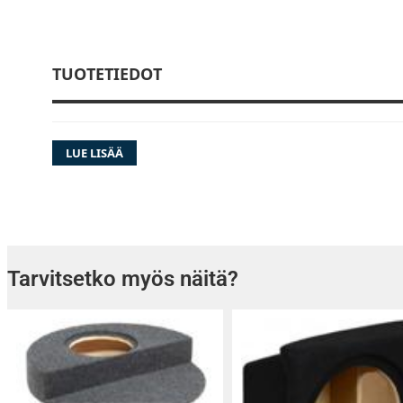
TUOTETIEDOT
LUE LISÄÄ
Tarvitsetko myös näitä?