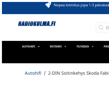
Nopea toimitus jopa 1-3 päiväss
AUTOHIFI
KOTIHIFI
TV/VIDEO
PRO
Autohifi
/
2-DIN Soitinkehys Skoda Fabi