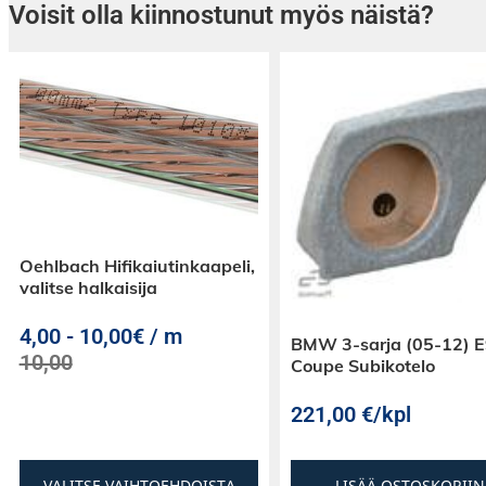
Voisit olla kiinnostunut myös näistä?
Oehlbach Hifikaiutinkaapeli,
valitse halkaisija
4,00
-
10,00€ / m
BMW 3-sarja (05-12) 
10,00
Coupe Subikotelo
221,00
€
/kpl
VALITSE VAIHTOEHDOISTA
LISÄÄ OSTOSKORIIN