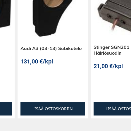
Stinger SGN201
Audi A3 (03-13) Subikotelo
Häiriösuodin
131,00
€
/kpl
21,00
€
/kpl
LISÄÄ OSTOSKORIIN
LISÄÄ OSTO