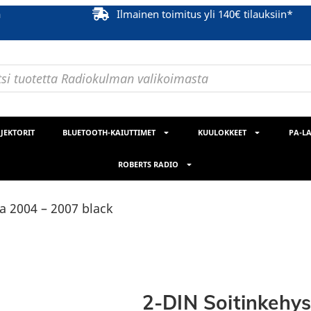
ä
Ilmainen toimitus yli 140€ tilauksiin*
JEKTORIT
BLUETOOTH-KAIUTTIMET
KUULOKKEET
PA-LA
ROBERTS RADIO
a 2004 – 2007 black
2-DIN Soitinkehy