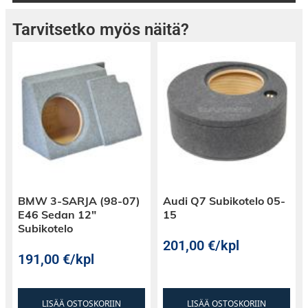
Tarvitsetko myös näitä?
BMW 3-SARJA (98-07)
Audi Q7 Subikotelo 05-
E46 Sedan 12″
15
Subikotelo
201,00
€
/kpl
191,00
€
/kpl
LISÄÄ OSTOSKORIIN
LISÄÄ OSTOSKORIIN