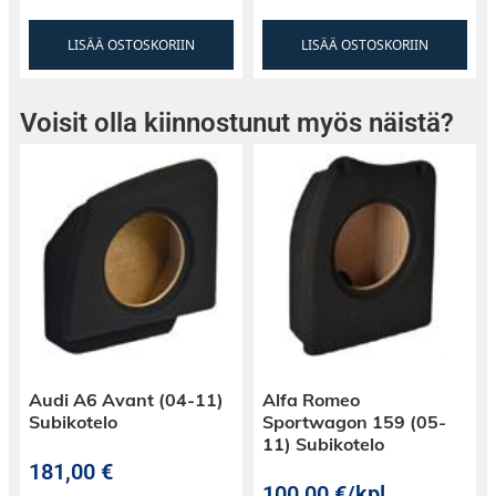
LISÄÄ OSTOSKORIIN
LISÄÄ OSTOSKORIIN
Voisit olla kiinnostunut myös näistä?
Audi A6 Avant (04-11)
Alfa Romeo
Subikotelo
Sportwagon 159 (05-
11) Subikotelo
181,00
€
100,00
€
/kpl