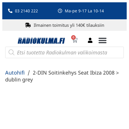
03 2140 222
Ma-pe 9-17 La 10-14
Ilmainen toimitus yli 140€ tilauksiin
0
Bluetooth-kaiuttimet
PA-laitteet ja karaoke
Roberts Radio
Autohifi
/
2-DIN Soitinkehys Seat Ibiza 2008 >
dublin grey