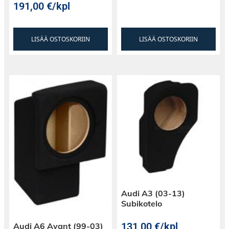
191,00
€
/kpl
LISÄÄ OSTOSKORIIN
LISÄÄ OSTOSKORIIN
Audi A3 (03-13)
Subikotelo
131,00
€
/kpl
Audi A6 Avant (99-03)