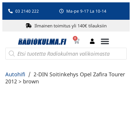
03 2140 222
Ma-pe 9-17 La 10-14
Ilmainen toimitus yli 140€ tilauksiin
0
Bluetooth-kaiuttimet
PA-laitteet ja karaoke
Roberts Radio
Autohifi
/
2-DIN Soitinkehys Opel Zafira Tourer
2012 > brown