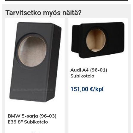
Tarvitsetko myös näitä?
Audi A4 (96-01)
Subikotelo
151,00
€
/kpl
BMW 5-sarja (96-03)
E39 8″ Subikotelo