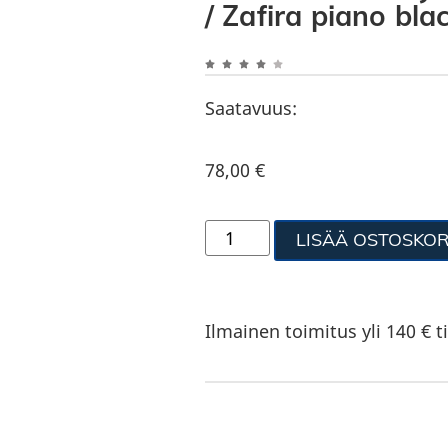
/ Zafira piano bla
Saatavuus:
78,00
€
LISÄÄ OSTOSKOR
Ilmainen toimitus yli 140 € ti