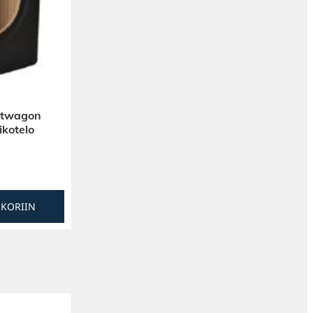
rtwagon
ikotelo
SKORIIN