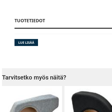
TUOTETIEDOT
LUE LISÄÄ
Tarvitsetko myös näitä?