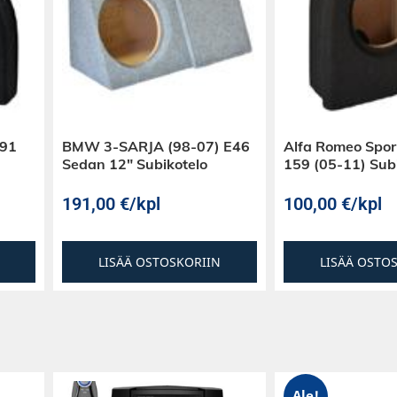
E91
BMW 3-SARJA (98-07) E46
Alfa Romeo Spo
Sedan 12″ Subikotelo
159 (05-11) Sub
191,00
€
/kpl
100,00
€
/kpl
LISÄÄ OSTOSKORIIN
LISÄÄ OSTO
Ale!