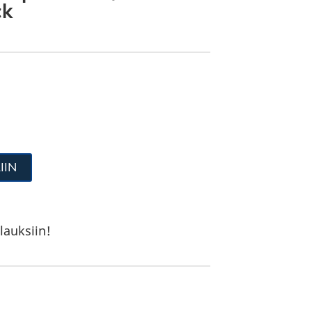
ck
IIN
lauksiin!