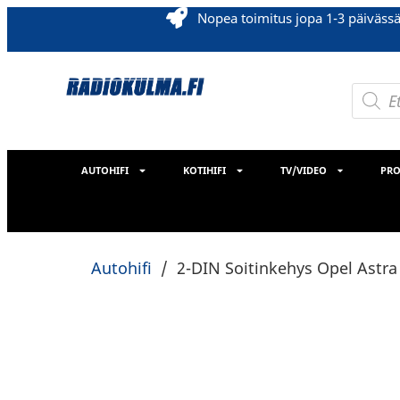
Nopea toimitus jopa 1-3 päiväss
AUTOHIFI
KOTIHIFI
TV/VIDEO
PRO
Autohifi
/
2-DIN Soitinkehys Opel Astra 