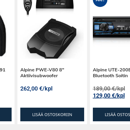
E91
Alpine PWE-V80 8″
Alpine UTE-200
Aktiivisubwoofer
Bluetooth Soitin
262,00
€
/kpl
189,00
€
/kpl
129,00
€
/kpl
LISÄÄ OSTOSKORIIN
LISÄÄ OSTO