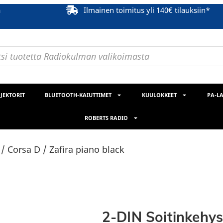
ä
Ilmainen toimitus yli 140€ tilauksiin*
JEKTORIT
BLUETOOTH-KAIUTTIMET
KUULOKKEET
PA-LA
ROBERTS RADIO
/ Corsa D / Zafira piano black
2-DIN Soitinkehys