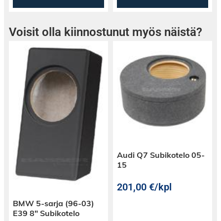
Voisit olla kiinnostunut myös näistä?
Audi Q7 Subikotelo 05-
15
201,00
€
/kpl
BMW 5-sarja (96-03)
E39 8″ Subikotelo