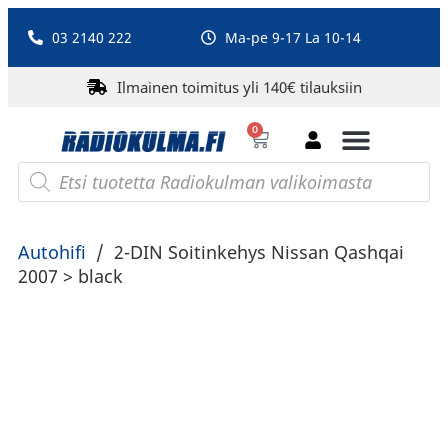
03 2140 222
Ma-pe 9-17 La 10-14
Ilmainen toimitus yli 140€ tilauksiin
0
Bluetooth-kaiuttimet
PA-laitteet ja karaoke
Roberts Radio
Autohifi
/
2-DIN Soitinkehys Nissan Qashqai
2007 > black