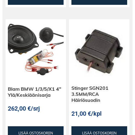
Stinger SGN201
Blam BMW 1/3/5/X1 4″
3.5MM/RCA
Ylä/Keskiäänisarja
Häiriösuodin
262,00
€
/srj
21,00
€
/kpl
LISÄÄ OSTOSKORIIN
LISÄÄ OSTOSKORIIN