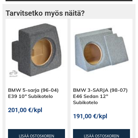
Tarvitsetko myös näitä?
BMW 5-sarja (96-04)
BMW 3-SARJA (98-07)
E39 10″ Subikotelo
E46 Sedan 12″
Subikotelo
201,00
€
/kpl
191,00
€
/kpl
LISÄÄ OSTOSKORIIN
LISÄÄ OSTOSKORIIN