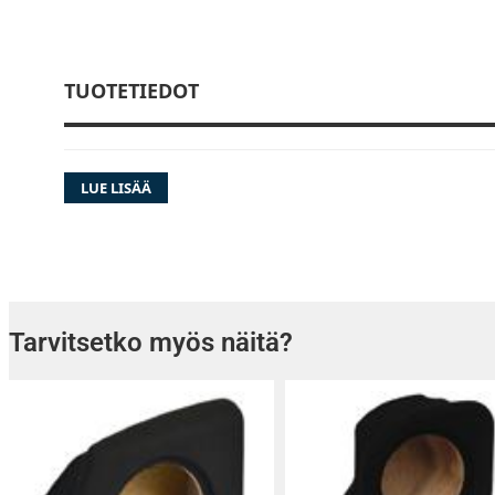
TUOTETIEDOT
LUE LISÄÄ
Tarvitsetko myös näitä?