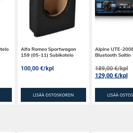
telo
Alfa Romeo Sportwagon
Alpine UTE-200
159 (05-11) Subikotelo
Bluetooth Soitin
100,00
€
/kpl
189,00
€
/kpl
129,00
€
/kpl
LISÄÄ OSTOSKORIIN
LISÄÄ OSTO