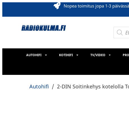
Nopea toimitus jopa 1-3 päiväss
AUTOHIFI
KOTIHIFI
TV/VIDEO
PRO
Autohifi
/
2-DIN Soitinkehys kotelolla T