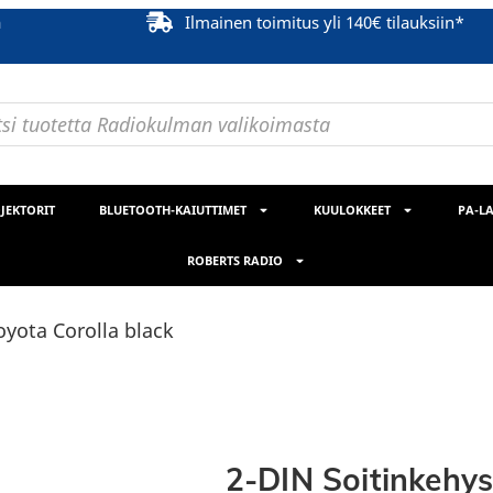
ä
Ilmainen toimitus yli 140€ tilauksiin*
JEKTORIT
BLUETOOTH-KAIUTTIMET
KUULOKKEET
PA-LA
ROBERTS RADIO
oyota Corolla black
2-DIN Soitinkehys