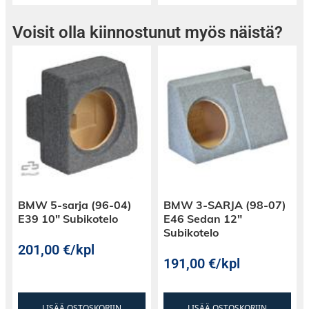
Voisit olla kiinnostunut myös näistä?
BMW 5-sarja (96-04)
BMW 3-SARJA (98-07)
E39 10″ Subikotelo
E46 Sedan 12″
Subikotelo
201,00
€
/kpl
191,00
€
/kpl
LISÄÄ OSTOSKORIIN
LISÄÄ OSTOSKORIIN