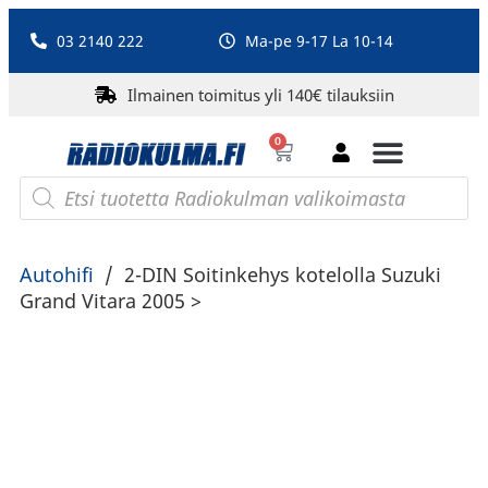
03 2140 222
Ma-pe 9-17 La 10-14
Ilmainen toimitus yli 140€ tilauksiin
0
Bluetooth-kaiuttimet
PA-laitteet ja karaoke
Roberts Radio
Autohifi
/
2-DIN Soitinkehys kotelolla Suzuki
Grand Vitara 2005 >