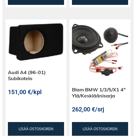
Audi A4 (96-01)
Subikotelo
Blam BMW 1/3/5/X1 4″
151,00
€
/kpl
Ylä/Keskiäänisarja
262,00
€
/srj
LISÄÄ OSTOSKORIIN
LISÄÄ OSTOSKORIIN