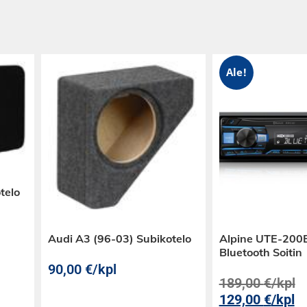
Ale!
telo
Audi A3 (96-03) Subikotelo
Alpine UTE-200
Bluetooth Soitin
90,00
€
/kpl
189,00
€
/kpl
129,00
€
/kpl