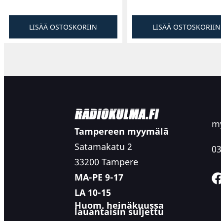
LISÄÄ OSTOSKORIIN
LISÄÄ OSTOSKORIIN
my
Tampereen myymälä
Satamakatu 2
03
33200 Tampere
MA-PE 9-17
LA 10-15
Huom. heinäkuussa
lauantaisin suljettu