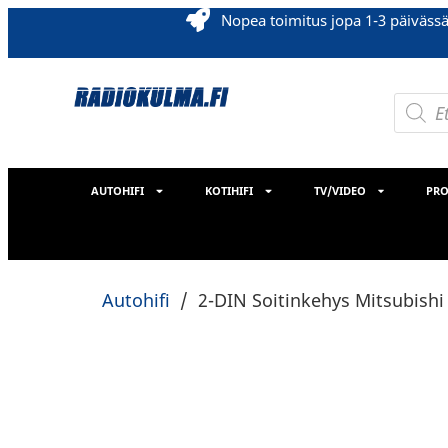
Nopea toimitus jopa 1-3 päiväss
AUTOHIFI
KOTIHIFI
TV/VIDEO
PRO
Autohifi
/
2-DIN Soitinkehys Mitsubish