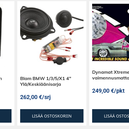
Dynamat Xtreme
vaimennusmatt
n
Blam BMW 1/3/5/X1 4″
Ylä/Keskiäänisarja
249,00
€
/pkt
262,00
€
/srj
LISÄÄ OSTOSKORIIN
LISÄÄ OSTO