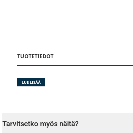
TUOTETIEDOT
LUE LISÄÄ
Tarvitsetko myös näitä?