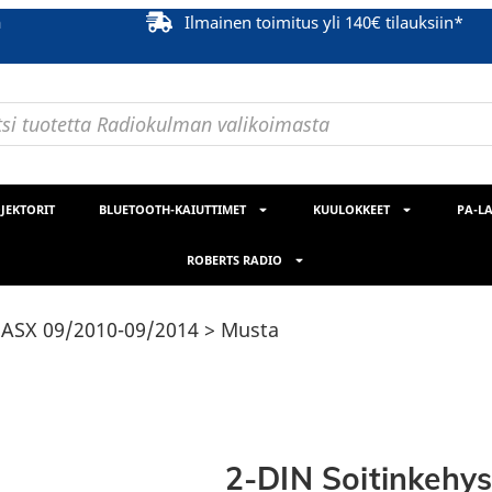
ä
Ilmainen toimitus yli 140€ tilauksiin*
JEKTORIT
BLUETOOTH-KAIUTTIMET
KUULOKKEET
PA-LA
ROBERTS RADIO
i ASX 09/2010-09/2014 > Musta
2-DIN Soitinkehys