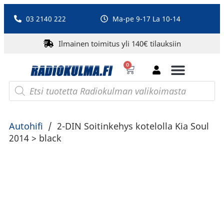
03 2140 222
Ma-pe 9-17 La 10-14
Ilmainen toimitus yli 140€ tilauksiin
0
Bluetooth-kaiuttimet
PA-laitteet ja karaoke
Roberts Radio
Autohifi
/
2-DIN Soitinkehys kotelolla Kia Soul
2014 > black