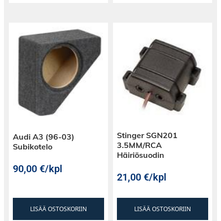
Stinger SGN201
Audi A3 (96-03)
3.5MM/RCA
Subikotelo
Häiriösuodin
90,00
€
/kpl
21,00
€
/kpl
LISÄÄ OSTOSKORIIN
LISÄÄ OSTOSKORIIN