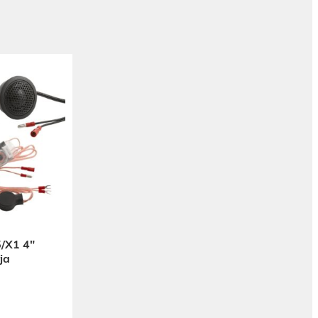
/X1 4″
ja