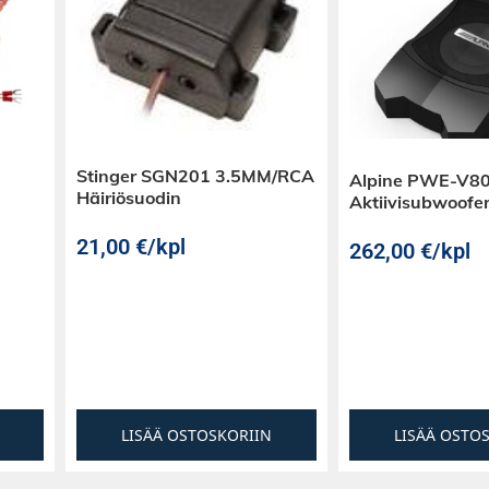
Stinger SGN201 3.5MM/RCA
Alpine PWE-V80
Häiriösuodin
Aktiivisubwoofe
21,00
€
/kpl
262,00
€
/kpl
LISÄÄ OSTOSKORIIN
LISÄÄ OSTO