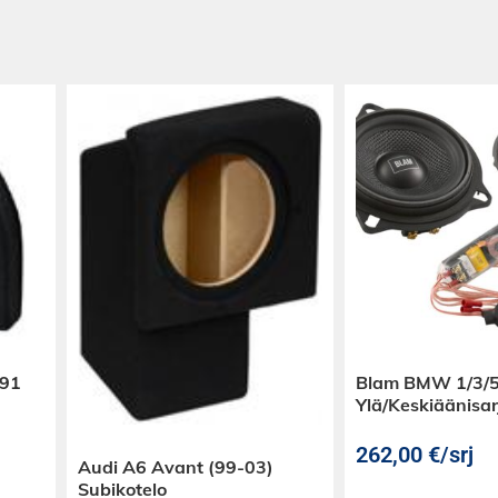
E91
Blam BMW 1/3/5
Ylä/Keskiäänisar
262,00
€
/srj
Audi A6 Avant (99-03)
Subikotelo