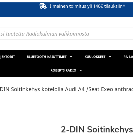
ä
Ilmainen toimitus yli 140€ tilauksiin*
JEKTORIT
BLUETOOTH-KAIUTTIMET
KUULOKKEET
PA-LA
ROBERTS RADIO
-DIN Soitinkehys kotelolla Audi A4 /Seat Exeo anthrac
2-DIN Soitinkehys