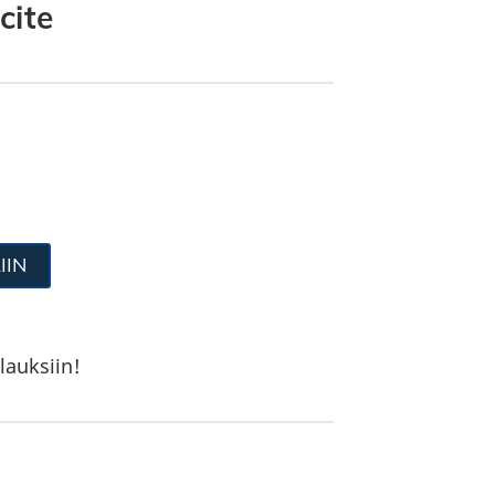
cite
IIN
lauksiin!