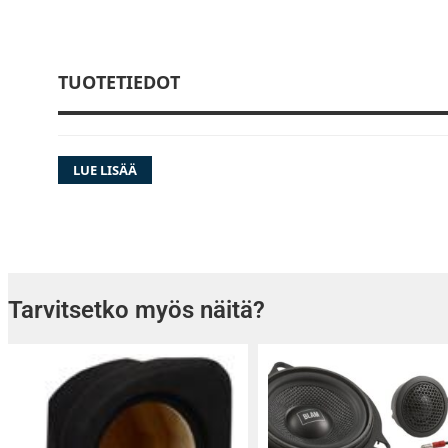
TUOTETIEDOT
LUE LISÄÄ
Tarvitsetko myös näitä?