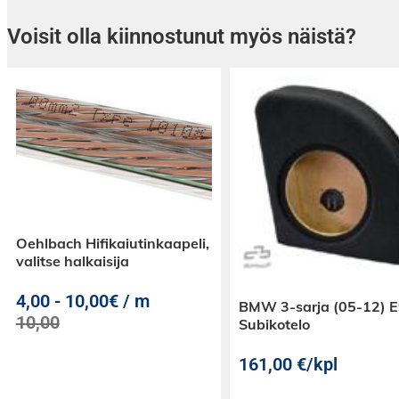
Voisit olla kiinnostunut myös näistä?
Oehlbach Hifikaiutinkaapeli,
valitse halkaisija
4,00
-
10,00€ / m
BMW 3-sarja (05-12) 
10,00
Subikotelo
161,00
€
/kpl