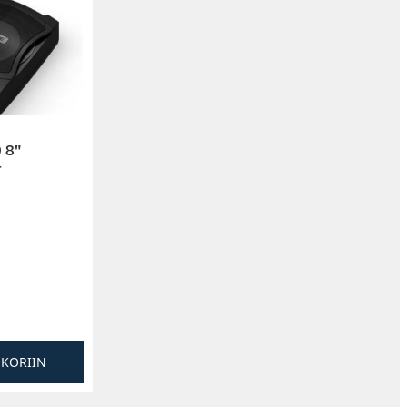
 8″
r
SKORIIN