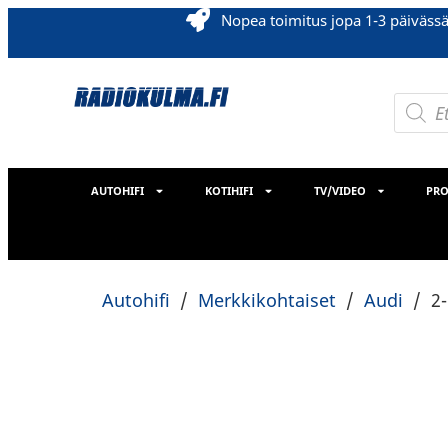
Nopea toimitus jopa 1-3 päiväss
AUTOHIFI
KOTIHIFI
TV/VIDEO
PRO
Autohifi
/
Merkkikohtaiset
/
Audi
/
2