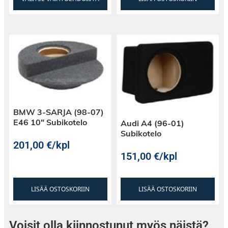
BMW 3-SARJA (98-07)
E46 10″ Subikotelo
Audi A4 (96-01)
Subikotelo
201,00
€
/kpl
151,00
€
/kpl
LISÄÄ OSTOSKORIIN
LISÄÄ OSTOSKORIIN
Voisit olla kiinnostunut myös näistä?