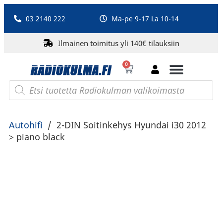
03 2140 222
Ma-pe 9-17 La 10-14
Ilmainen toimitus yli 140€ tilauksiin
0
Bluetooth-kaiuttimet
PA-laitteet ja karaoke
Roberts Radio
Autohifi
/
2-DIN Soitinkehys Hyundai i30 2012
> piano black