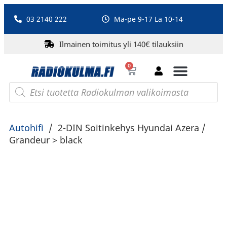
03 2140 222
Ma-pe 9-17 La 10-14
Ilmainen toimitus yli 140€ tilauksiin
0
Bluetooth-kaiuttimet
PA-laitteet ja karaoke
Roberts Radio
Autohifi
/
2-DIN Soitinkehys Hyundai Azera /
Grandeur > black