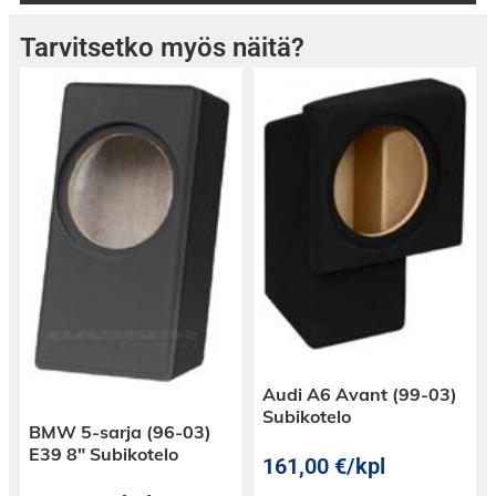
Tarvitsetko myös näitä?
Audi A6 Avant (99-03)
Subikotelo
BMW 5-sarja (96-03)
E39 8″ Subikotelo
161,00
€
/kpl