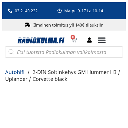
03 2140 222
Ma-pe 9-17 La 10-14
Ilmainen toimitus yli 140€ tilauksiin
0
Bluetooth-kaiuttimet
PA-laitteet ja karaoke
Roberts Radio
Autohifi
/
2-DIN Soitinkehys GM Hummer H3 /
Uplander / Corvette black