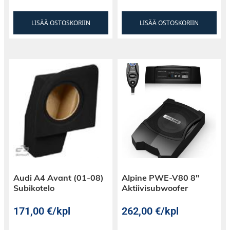
LISÄÄ OSTOSKORIIN
LISÄÄ OSTOSKORIIN
Audi A4 Avant (01-08)
Alpine PWE-V80 8″
Subikotelo
Aktiivisubwoofer
171,00
€
/kpl
262,00
€
/kpl