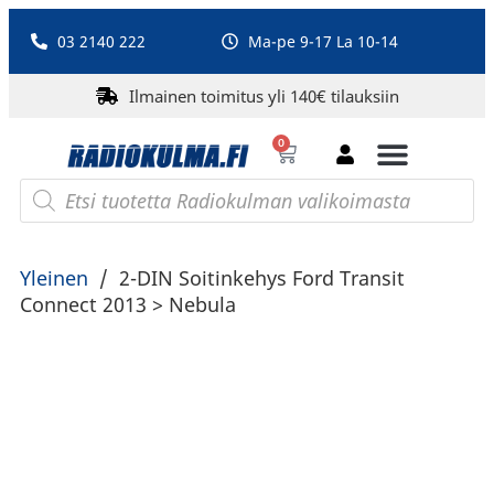
03 2140 222
Ma-pe 9-17 La 10-14
Ilmainen toimitus yli 140€ tilauksiin
0
Bluetooth-kaiuttimet
PA-laitteet ja karaoke
Roberts Radio
Yleinen
/
2-DIN Soitinkehys Ford Transit
Connect 2013 > Nebula