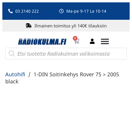
03 2140 222
Ma-pe 9-17 La 10-14
Ilmainen toimitus yli 140€ tilauksiin
0
Bluetooth-kaiuttimet
PA-laitteet ja karaoke
Roberts Radio
Autohifi
/
1-DIN Soitinkehys Rover 75 > 2005
black