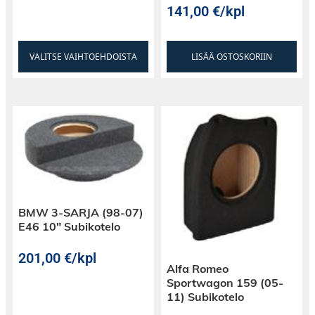
141,00
€
/kpl
VALITSE VAIHTOEHDOISTA
LISÄÄ OSTOSKORIIN
BMW 3-SARJA (98-07)
E46 10″ Subikotelo
201,00
€
/kpl
Alfa Romeo
Sportwagon 159 (05-
11) Subikotelo