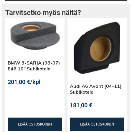
Tarvitsetko myös näitä?
BMW 3-SARJA (98-07)
E46 10″ Subikotelo
201,00
€
/kpl
Audi A6 Avant (04-11)
Subikotelo
181,00
€
LISÄÄ OSTOSKORIIN
LISÄÄ OSTOSKORIIN