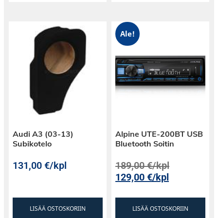
Ale!
Audi A3 (03-13)
Alpine UTE-200BT USB
Subikotelo
Bluetooth Soitin
131,00
€
/kpl
189,00
€
/kpl
129,00
€
/kpl
LISÄÄ OSTOSKORIIN
LISÄÄ OSTOSKORIIN