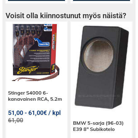
Voisit olla kiinnostunut myös näistä?
Stinger S4000 6-
kanavainen RCA, 5.2m
51,00
-
61,00€ / kpl
61,00
BMW 5-sarja (96-03)
E39 8″ Subikotelo