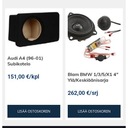
Audi A4 (96-01)
Subikotelo
Blam BMW 1/3/5/X1 4″
151,00
€
/kpl
Ylä/Keskiäänisarja
262,00
€
/srj
LISÄÄ OSTOSKORIIN
LISÄÄ OSTOSKORIIN