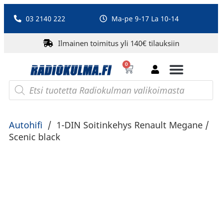
03 2140 222
Ma-pe 9-17 La 10-14
Ilmainen toimitus yli 140€ tilauksiin
0
Bluetooth-kaiuttimet
PA-laitteet ja karaoke
Roberts Radio
Autohifi
/
1-DIN Soitinkehys Renault Megane /
Scenic black