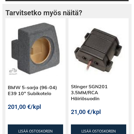
Tarvitsetko myös näitä?
Stinger SGN201
BMW 5-sarja (96-04)
3.5MM/RCA
E39 10″ Subikotelo
Häiriösuodin
201,00
€
/kpl
21,00
€
/kpl
LISÄÄ OSTOSKORIIN
LISÄÄ OSTOSKORIIN