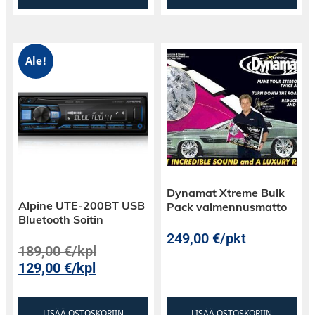
Ale!
Dynamat Xtreme Bulk
Alpine UTE-200BT USB
Pack vaimennusmatto
Bluetooth Soitin
249,00
€
/pkt
189,00
€
/kpl
129,00
€
/kpl
LISÄÄ OSTOSKORIIN
LISÄÄ OSTOSKORIIN