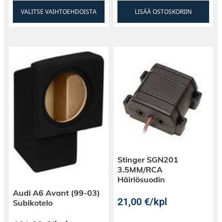
VALITSE VAIHTOEHDOISTA
LISÄÄ OSTOSKORIIN
Stinger SGN201
3.5MM/RCA
Häiriösuodin
Audi A6 Avant (99-03)
21,00
€
/kpl
Subikotelo