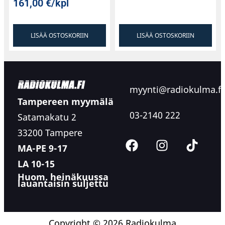
161,00
€
/kpl
LISÄÄ OSTOSKORIIN
LISÄÄ OSTOSKORIIN
myynti@radiokulma.fi
Tampereen myymälä
03-2140 222
Satamakatu 2
33200 Tampere
MA-PE 9-17
LA 10-15
Huom. heinäkuussa
lauantaisin suljettu
Copyright © 2026 Radiokulma