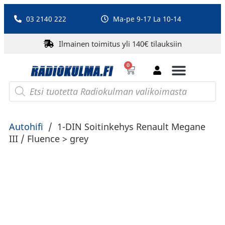
03 2140 222
Ma-pe 9-17 La 10-14
Ilmainen toimitus yli 140€ tilauksiin
0
Bluetooth-kaiuttimet
PA-laitteet ja karaoke
Roberts Radio
Autohifi
/
1-DIN Soitinkehys Renault Megane
III / Fluence > grey