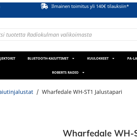
ä
Ilmainen toimitus yli 140€ tilauksiin*
JEKTORIT
BLUETOOTH-KAIUTTIMET
KUULOKKEET
PA-LA
ROBERTS RADIO
aiutinjalustat
/
Wharfedale WH-ST1 Jalustapari
Wharfedale WH-S