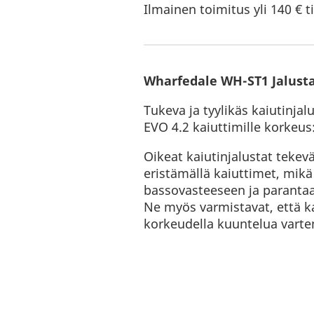
Ilmainen toimitus yli 140 € ti
Wharfedale WH-ST1 Jalusta
Tukeva ja tyylikäs kaiutinjal
EVO 4.2 kaiuttimille korkeu
Oikeat kaiutinjalustat tekev
eristämällä kaiuttimet, mik
bassovasteeseen ja parantaa
Ne myös varmistavat, että k
korkeudella kuuntelua varte