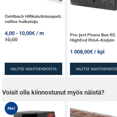
Oehlbach Hifikaiutinkaapeli,
Lopputuloksena on massiivisesti parannettu 
valitse halkaisija
suorituskyky. Pitääkseen asiat siistinä, Wharf
kaapelin läpivientimahdollisuus, jotta kaiutin
4,00
-
10,00€ / m
Pro-Ject Phono Box RS
asentaa siististi ja turvallisesti,
10,00
HighEnd RIAA-Korjain
1 008,00€ / kpl
Wharfedale ST-1 -kaiutintelineet valitaan teks
mustasta tai valkoisesta viimeistelystä, mikä
VALITSE VAIHTOEHDOISTA
VALITSE VAIHTOEHDOI
kaiuttimia missä tahansa huoneessa esteettise
Voisit olla kiinnostunut myös näistä?
Ale!