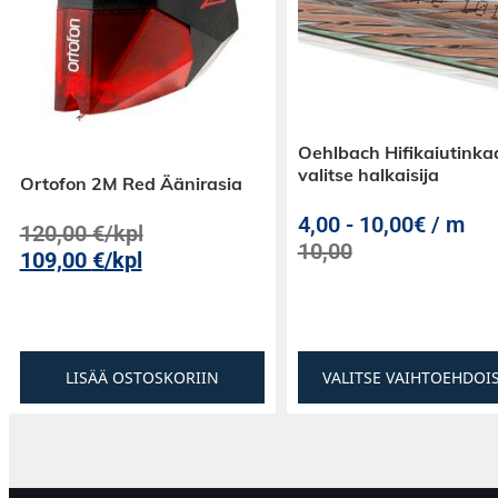
Oehlbach Hifikaiutinkaa
valitse halkaisija
Ortofon 2M Red Äänirasia
4,00
-
10,00€ / m
120,00
€
/kpl
10,00
109,00
€
/kpl
LISÄÄ OSTOSKORIIN
VALITSE VAIHTOEHDOI