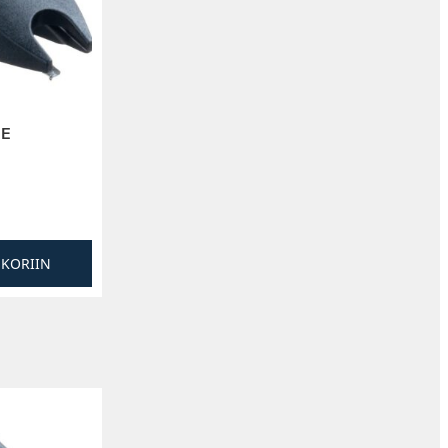
 E
SKORIIN