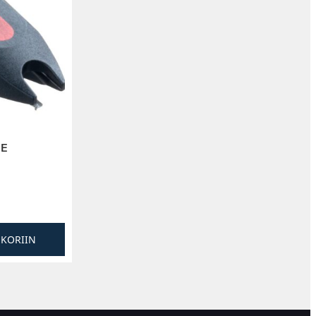
 E
SKORIIN