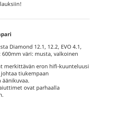
lauksiin!
pari
usta Diamond 12.1, 12.2, EVO 4.1,
s: 600mm väri: musta, valkoinen
ät merkittävän eron hifi-kuunteluusi
ä johtaa tiukempaan
 äänikuvaa.
aiuttimet ovat parhaalla
n.