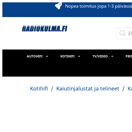
Nopea toimitus jopa 1-3 päiväss
AUTOHIFI
KOTIHIFI
TV/VIDEO
PRO
Kotihifi
/
Kaiutinjalustat ja telineet
/
K