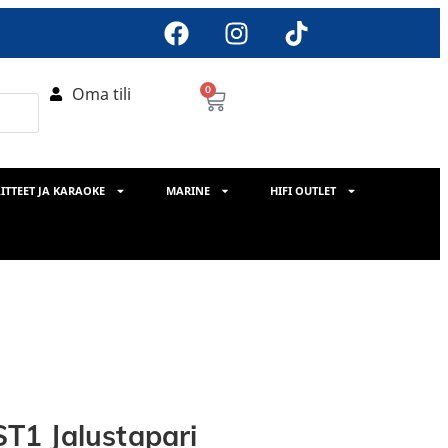
Oma tili
0
ITTEET JA KARAOKE
MARINE
HIFI OUTLET
T1 Jalustapari