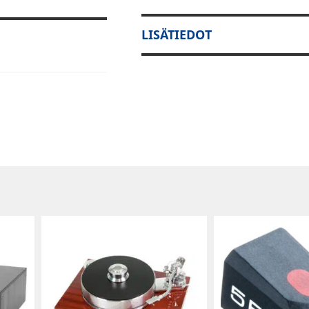
LISÄTIEDOT
u pienikokoisille
fedale Diamond
T-1 jalustan
uostumattomasta
ttä jalusta on
ekniikka vähentää
stämällä
tä.