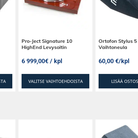
kaiuttimen
edale ST-1: ssä on
kaapelit voidaan
Pro-Ject Signature 10
Ortofon Stylus 5
HighEnd Levysoitin
Vaihtoneula
6 999,00€ / kpl
60,00
€
/kpl
turoidusta
 täydentää kaikkia
STA
VALITSE VAIHTOEHDOISTA
LISÄÄ OSTO
sti ja akustisesti.