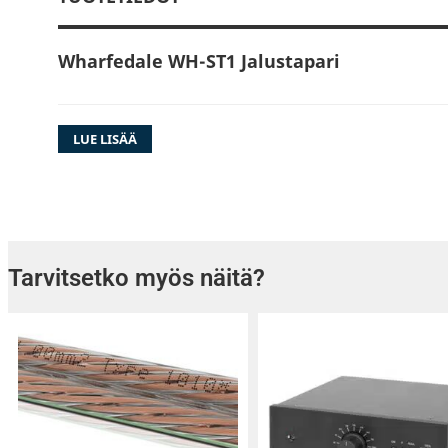
Wharfedale WH-ST1 Jalustapari
LUE LISÄÄ
Wharfedale ST-1 -kaiutintelineet on suunnitelt
kaiuttimille, ja ne sopivat täydellisesti Whar
kaiuttimiin.
Tarvitsetko myös näitä?
600 mm: n korkeudella seisovan Wharfedale S
metalli on laserleikattu korkealaatuisesta r
teräksestä. Tämä tarkka muotoilu tarkoittaa, e
rakenteeltaan erittäin vakaa. Tämä harkittu t
kaiuttimen kotelon tärinää ja resonanssia eri
kaiuttimen tehokkaasti lattiasta ja ympäristös