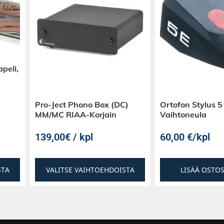
peli,
Pro-Ject Phono Box (DC)
Ortofon Stylus 5
MM/MC RIAA-Korjain
Vaihtoneula
139,00€ / kpl
60,00
€
/kpl
STA
VALITSE VAIHTOEHDOISTA
LISÄÄ OSTO