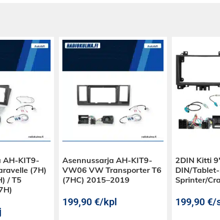
a AH-KIT9-
Asennussarja AH-KIT9-
2DIN Kitti 9
avelle (7H)
VW06 VW Transporter T6
DIN/Tablet-s
) / T5
(7HC) 2015–2019
Sprinter/Cra
(7H)
199,90
€
/kpl
199,90
€
/s
j