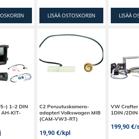
TOSKORIIN
LISÄÄ OSTOSKORIIN
LISÄÄ O
5–) 1–2 DIN
C2 Peruutuskamera-
VW Crafter
| AH-KIT-
adapteri Volkswagen MIB
1DIN /2DIN 
(CAM-VW3-RT)
199,90
€
/s
j
19,90
€
/kpl