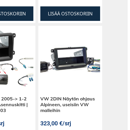
STOSKORIIN
LISÄÄ OSTOSKORIIN
t 2005-> 1-2
VW 2DIN Näytön ohjaus
ennuskitti |
Alpineen, useisiin VW
W03
malleihin
rj
323,00
€
/srj