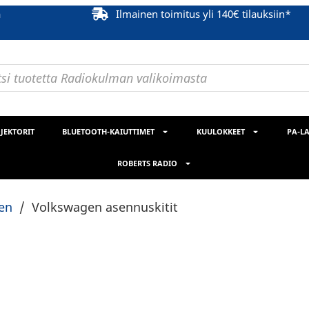
ä
Ilmainen toimitus yli 140€ tilauksiin*
JEKTORIT
BLUETOOTH-KAIUTTIMET
KUULOKKEET
PA-LA
ROBERTS RADIO
en
/
Volkswagen asennuskitit