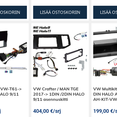
TOSKORIIN
LISÄÄ OSTOSKORIIN
LISÄÄ O
F9VW-T61->
VW Crafter / MAN TGE
VW Multiki
HALO 9/11
2017-> 1DIN /2DIN HALO
DIN HALO As
9/11 asennuskitti
AH-KIT-V
j
404,00
€
/srj
199,00
€
/s