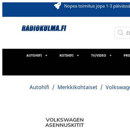
Nopea toimitus jopa 1-3 päiväss
AUTOHIFI
KOTIHIFI
TV/VIDEO
PRO
Autohifi
/
Merkkikohtaiset
/
Volkswag
VOLKSWAGEN
ASENNUSKITIT