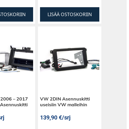
STOSKORIIN
LISÄÄ OSTOSKORIIN
 2006 – 2017
VW 2DIN Asennuskitti
Asennuskitti
useisiin VW malleihin
rj
139,90
€
/srj