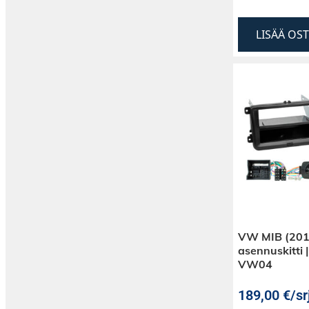
LISÄÄ OS
VW MIB (201
asennuskitti 
VW04
189,00
€
/sr