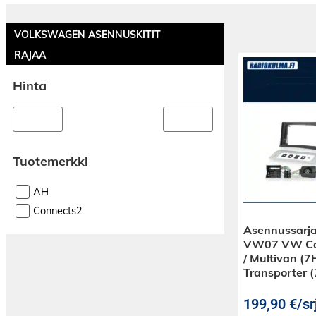
VOLKSWAGEN ASENNUSKITIT
RAJAA
Hinta
Tuotemerkki
AH
Connects2
Asennussarj
VW07 VW Car
/ Multivan (7H
Transporter 
199,90
€
/sr