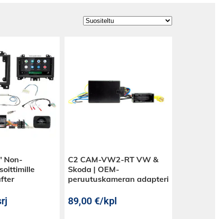
″ Non-
C2 CAM-VW2-RT VW &
oittimille
Skoda | OEM-
fter
peruutuskameran adapteri
rj
89,00
€
/kpl