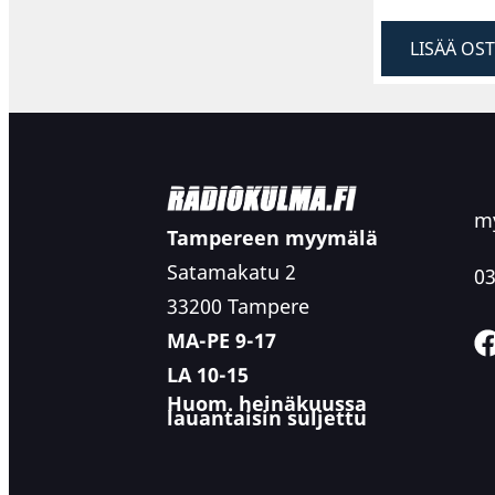
LISÄÄ OS
my
Tampereen myymälä
Satamakatu 2
03
33200 Tampere
MA-PE 9-17
LA 10-15
Huom. heinäkuussa
lauantaisin suljettu