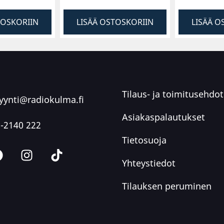
TOSKORIIN
LISÄÄ OSTOSKORIIN
LISÄÄ O
Tilaus- ja toimitusehdot
ynti@radiokulma.fi
Asiakaspalautukset
-2140 222
Tietosuoja
Yhteystiedot
Tilauksen peruminen