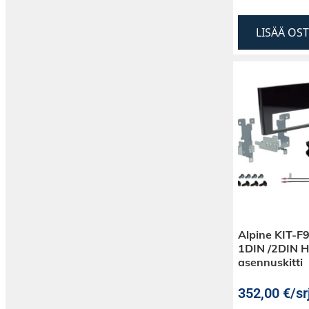
LISÄÄ OS
Alpine KIT-
1DIN /2DIN 
asennuskitti
352,00
€
/sr