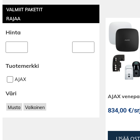
VALMIIT PAKETIT
RAJAA
Hinta
Tuotemerkki
AJAX
Väri
AJAX venepak
Musta
Valkoinen
834,00
€
/sr
LISÄÄ OS