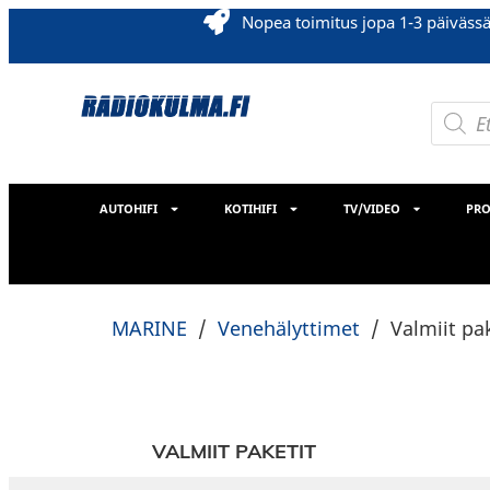
Nopea toimitus jopa 1-3 päiväss
AUTOHIFI
KOTIHIFI
TV/VIDEO
PRO
MARINE
/
Venehälyttimet
/
Valmiit pa
VALMIIT PAKETIT