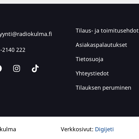
Tilaus- ja toimitusehdot
ynti@radiokulma.fi
Asiakaspalautukset
-2140 222
Tietosuoja
Yhteystiedot
Tilauksen peruminen
okulma
Verkkosivut:
Digijeti