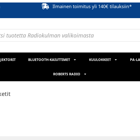
ä
Ilmainen toimitus yli 140€ tilauksiin*
JEKTORIT
BLUETOOTH-KAIUTTIMET
KUULOKKEET
PA-LA
ROBERTS RADIO
ketit