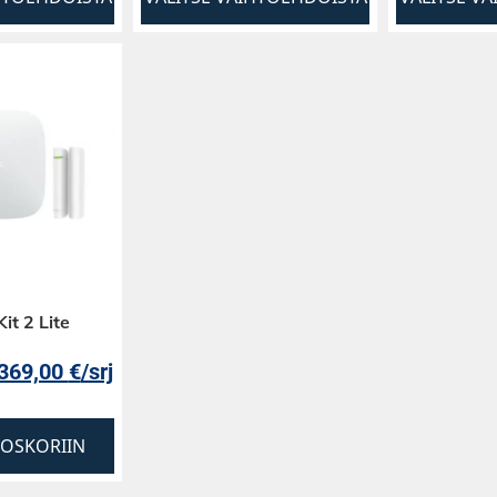
it 2 Lite
369,00
€
/srj
TOSKORIIN