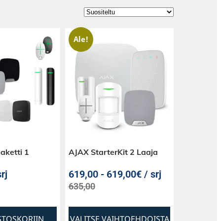
Ale!
aketti 1
AJAX StarterKit 2 Laaja
rj
619,00
-
619,00€ / srj
635,00
STOSKORIIN
VALITSE VAIHTOEHDOISTA