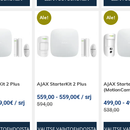
Ale!
Ale!
it 2 Plus
AJAX StarterKit 2 Plus
AJAX Starte
(MotionCam
559,00
-
559,00€ / srj
,00€ / srj
499,00
-
4
594,00
538,00
HTOEHDOISTA
VALITSE VAIHTOEHDOISTA
VALITSE V