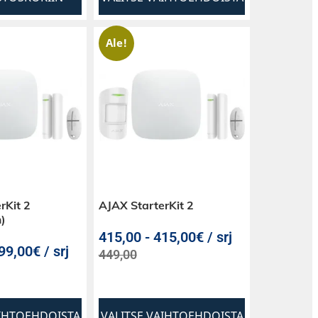
Ale!
rKit 2
AJAX StarterKit 2
)
415,00
-
415,00€ / srj
99,00€ / srj
449,00
AIHTOEHDOISTA
VALITSE VAIHTOEHDOISTA