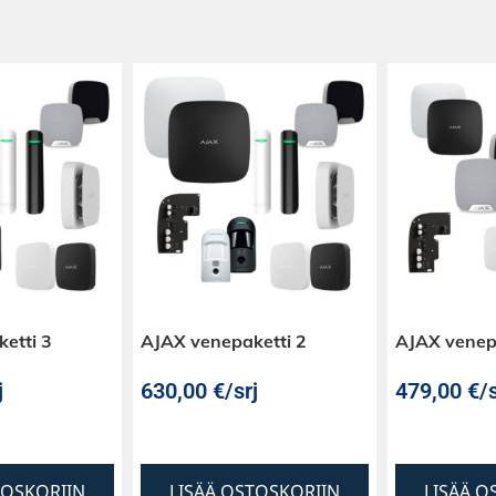
etti 3
AJAX venepaketti 2
AJAX venep
j
630,00
€
/srj
479,00
€
/s
TOSKORIIN
LISÄÄ OSTOSKORIIN
LISÄÄ O