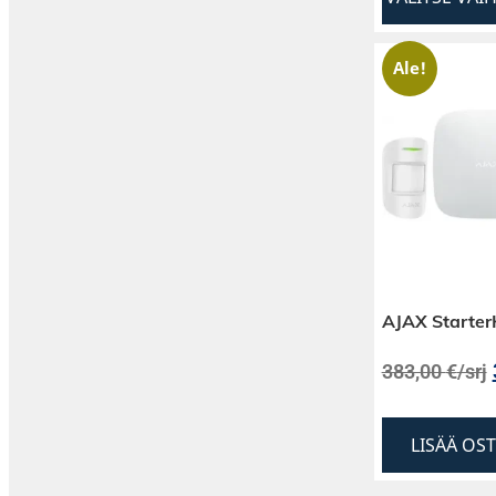
Ale!
AJAX StarterK
383,00
€
/srj
LISÄÄ OS