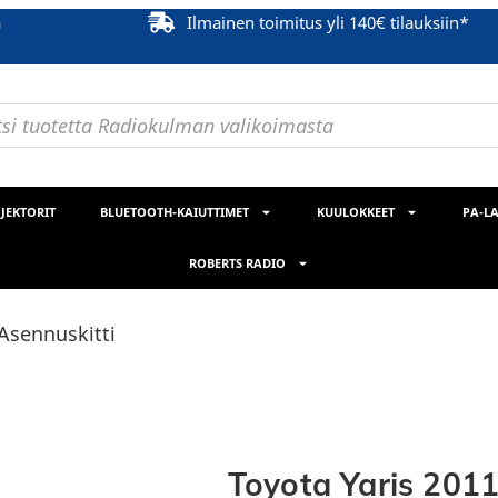
ä
Ilmainen toimitus yli 140€ tilauksiin*
JEKTORIT
BLUETOOTH-KAIUTTIMET
KUULOKKEET
PA-LA
ROBERTS RADIO
Asennuskitti
Toyota Yaris 201