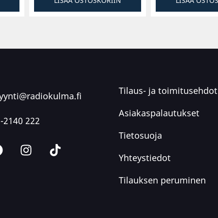
LISÄÄ OSTOSKORIIN
LISÄÄ OSTO
Tilaus- ja toimitusehdot
ynti@radiokulma.fi
Asiakaspalautukset
-2140 222
Tietosuoja
Yhteystiedot
Tilauksen peruminen