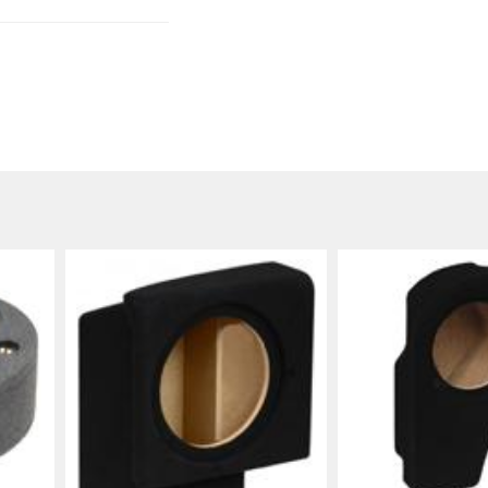
oittimen. Sarja
a autosi
ennussoittimen
inaisuuksista).