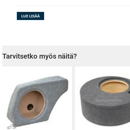
LUE LISÄÄ
Tällä sarjalla saat asennettua autoosi 2-DIN s
sisältää myös rattikaukosäädinadapterin, joll
alkuperäiset rattipainikkeet toimivat jälkias
kanssa (varmista tämä toiminto soittimesi om
Tarvitsetko myös näitä?