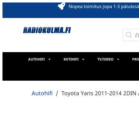
Nopea toimitus jopa 1-3 päiväss
AUTOHIFI
KOTIHIFI
TV/VIDEO
PRO
Autohifi
/
Toyota Yaris 2011-2014 2DIN 