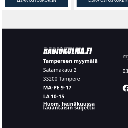
LISÄÄ OSTOSKORIIN
LISÄÄ OSTOSKORIIN
my
Tampereen myymälä
Satamakatu 2
03
33200 Tampere
MA-PE 9-17
LA 10-15
Huom. heinäkuussa
lauantaisin suljettu