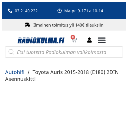
03 2140 222
Ma-pe 9-17 La 10-14
Ilmainen toimitus yli 140€ tilauksiin
0
Bluetooth-kaiuttimet
PA-laitteet ja karaoke
Roberts Radio
Autohifi
/
Toyota Auris 2015-2018 (E180) 2DIN
Asennuskitti