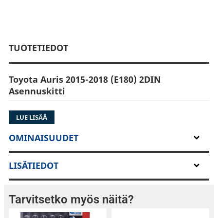
TUOTETIEDOT
Toyota Auris 2015-2018 (E180) 2DIN
Asennuskitti
LUE LISÄÄ
Tällä sarjalla saat asennettua autoosi 2-DIN
OMINAISUUDET
soittimen. Sarja sisältää myös
rattikaukosäädinadapterin, jolla autosi
LISÄTIEDOT
alkuperäiset rattipainikkeet toimivat
jälkiasennussoittimen kanssa (varmista tämä
toiminto soittimesi ominaisuuksista).
Tarvitsetko myös näitä?