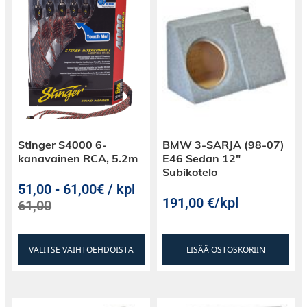
Stinger S4000 6-
BMW 3-SARJA (98-07)
kanavainen RCA, 5.2m
E46 Sedan 12″
Subikotelo
51,00
-
61,00€ / kpl
191,00
€
/kpl
61,00
VALITSE VAIHTOEHDOISTA
LISÄÄ OSTOSKORIIN