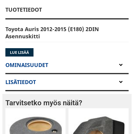
TUOTETIEDOT
Toyota Auris 2012-2015 (E180) 2DIN
Asennuskitti
LUE LISÄÄ
Tällä sarjalla saat asennettua autoosi 2-DIN
OMINAISUUDET
soittimen. Sarja sisältää myös
rattikaukosäädinadapterin, jolla autosi
LISÄTIEDOT
alkuperäiset rattipainikkeet toimivat
jälkiasennussoittimen kanssa (varmista tämä
toiminto soittimesi ominaisuuksista).
Tarvitsetko myös näitä?