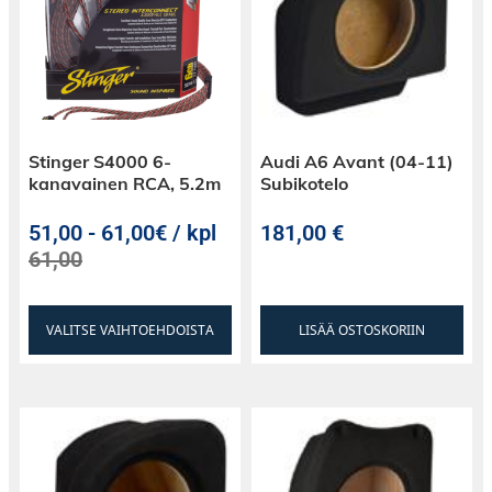
Stinger S4000 6-
Audi A6 Avant (04-11)
kanavainen RCA, 5.2m
Subikotelo
51,00
-
61,00€ / kpl
181,00
€
61,00
VALITSE VAIHTOEHDOISTA
LISÄÄ OSTOSKORIIN