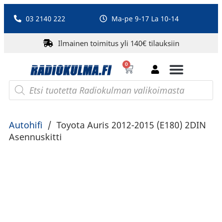
03 2140 222
Ma-pe 9-17 La 10-14
Ilmainen toimitus yli 140€ tilauksiin
0
Bluetooth-kaiuttimet
PA-laitteet ja karaoke
Roberts Radio
Autohifi
/
Toyota Auris 2012-2015 (E180) 2DIN
Asennuskitti