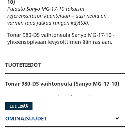
10)
Palauta Sanyo MG-17-10 takaisin
referenssitason kuunteluun – uusi neula on
varmin tapa jatkaa rungon käyttöä.
Tonar 980-DS vaihtoneula Sanyo MG-17-10 -
yhteensopivaan levysoittimen äänirasiaan.
TUOTETIEDOT
Tonar 980-DS vaihtoneula (Sanyo MG-17-10)
Tonar 980-DS on tarvikevaihtoneula Sanyo MG-
17-10 -äänirasiaan. Se palauttaa uraseurannan
LUE LISÄÄ
ja suojaa levyjä kulumiselta. Sopii vintage- ja
harrastajakäyttöön.
OMINAISUUDET