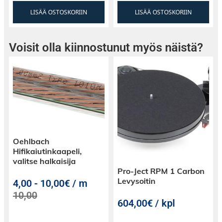
LISÄÄ OSTOSKORIIN
LISÄÄ OSTOSKORIIN
Voisit olla kiinnostunut myös näistä?
Oehlbach
Hifikaiutinkaapeli,
valitse halkaisija
Pro-Ject RPM 1 Carbon
Levysoitin
4,00
-
10,00€ / m
10,00
604,00€ / kpl