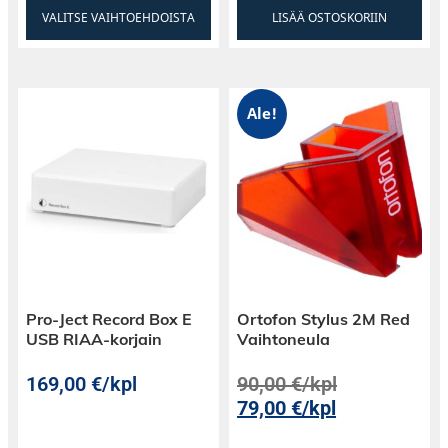
VALITSE VAIHTOEHDOISTA
LISÄÄ OSTOSKORIIN
Ale!
Pro-Ject Record Box E
Ortofon Stylus 2M Red
USB RIAA-korjain
Vaihtoneula
169,00
€
/kpl
90,00
€
/kpl
79,00
€
/kpl