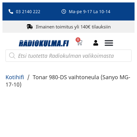
03 2140 222
Ma-pe 9-17 La 10-14
Ilmainen toimitus yli 140€ tilauksiin
0
Bluetooth-kaiuttimet
PA-laitteet ja karaoke
Roberts Radio
Kotihifi
/
Tonar 980-DS vaihtoneula (Sanyo MG-
17-10)