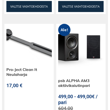
VALITSE VAIHTOEHDOISTA
VALITSE VAIHTOEHDOISTA
Ale!
Pro-Ject Clean It
Neulaharja
psb ALPHA AM3
17,00
€
aktiivikaiutinpari
499,00
-
499,00€ /
pari
604,00