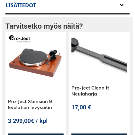
Yhteensopivuus
LISÄTIEDOT
Sanyo
Sanyo
MG-17-10
Tarvitsetko myös näitä?
Pro-Ject Clean It
Neulaharja
Pro-Ject Xtension 9
17,00
€
Evolution levysoitin
3 299,00€ / kpl