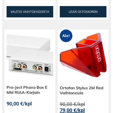
VALITSE VAIHTOEHDOISTA
LISÄÄ OSTOSKORIIN
Ale!
Pro-Ject Phono Box E
Ortofon Stylus 2M Red
MM RIAA-Korjain
Vaihtoneula
90,00
€
/kpl
90,00
€
/kpl
79,00
€
/kpl