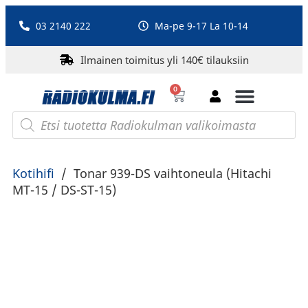
03 2140 222
Ma-pe 9-17 La 10-14
Ilmainen toimitus yli 140€ tilauksiin
0
Bluetooth-kaiuttimet
PA-laitteet ja karaoke
Roberts Radio
Kotihifi
/
Tonar 939-DS vaihtoneula (Hitachi
MT-15 / DS-ST-15)