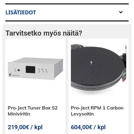
Soveltuu vintage- ja harrastajakäyttöön.
LISÄTIEDOT
Yhteensopivuus
Hitachi
Tarvitsetko myös näitä?
Hitachi MT-15 ja DS-ST-15-runkoihin
Pro-Ject Tuner Box S2
Pro-Ject RPM 1 Carbon
Miniviritin
Levysoitin
219,00€ / kpl
604,00€ / kpl