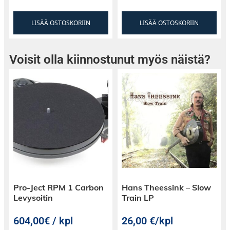
LISÄÄ OSTOSKORIIN
LISÄÄ OSTOSKORIIN
Voisit olla kiinnostunut myös näistä?
Pro-Ject RPM 1 Carbon
Hans Theessink – Slow
Levysoitin
Train LP
604,00€ / kpl
26,00
€
/kpl