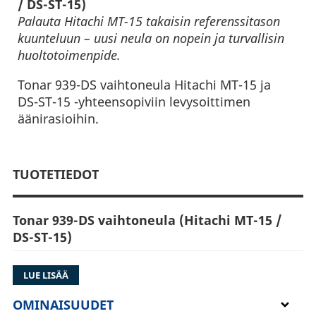
/ DS-ST-15)
Palauta Hitachi MT-15 takaisin referenssitason
kuunteluun – uusi neula on nopein ja turvallisin
huoltotoimenpide.
Tonar 939-DS vaihtoneula Hitachi MT-15 ja
DS-ST-15 -yhteensopiviin levysoittimen
äänirasioihin.
TUOTETIEDOT
Tonar 939-DS vaihtoneula (Hitachi MT-15 /
DS-ST-15)
Tonar 939-DS on tarvikevaihtoneula Hitachi MT-
LUE LISÄÄ
15 ja DS-ST-15 -äänirasioihin. Se palauttaa
uraseurannan ja suojaa levyjä kulumiselta.
OMINAISUUDET