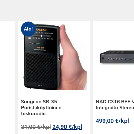
yltä pilarilta.
Ale!
Sangean SR-35
NAD C316 BEE 
Paristokäyttöinen
Integroitu Ster
taskuradio
499,00
€
/kpl
31,00
€
/kpl
24,90
€
/kpl