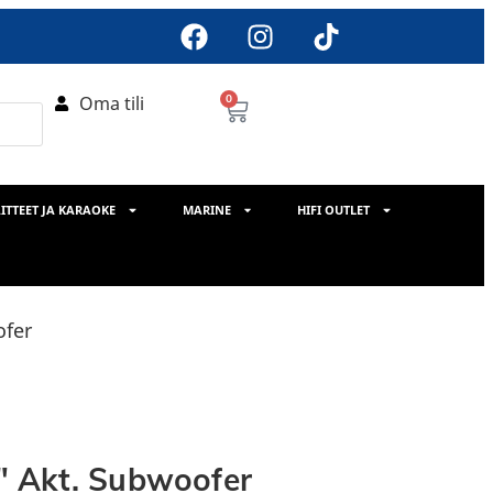
Oma tili
0
ITTEET JA KARAOKE
MARINE
HIFI OUTLET
ofer
″ Akt. Subwoofer