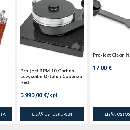
 rahalle.
 yli 4000W
jassa ohjattava DSP
at järjettömän
la.
ituksen mukaan:
Pro-Ject Clean I
kkibasso
avahda myöskään
17,00
€
Pro-Ject RPM 10 Carbon
appalein.
Levysoitin Ortofon Cadenza
Red
eksiviritteinen
okuvakäyttöön,
5 990,00
€
/kpl
haiten kuitenkin
STA
LISÄÄ OSTOSKORIIN
LISÄÄ OSTO
sen vähän
 voi näyttää