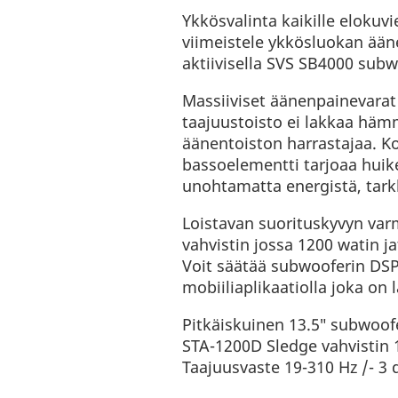
Ykkösvalinta kaikille elokuvie
viimeistele ykkösluokan ääne
aktiivisella SVS SB4000 subwo
Massiiviset äänenpainevarat 
taajuustoisto ei lakkaa hä
äänentoiston harrastajaa. K
bassoelementti tarjoaa huik
unohtamatta energistä, tarkk
Loistavan suorituskyvyn va
vahvistin jossa 1200 watin ja
Voit säätää subwooferin DSP
mobiiliaplikaatiolla joka on l
Pitkäiskuinen 13.5″ subwoof
STA-1200D Sledge vahvisti
Taajuusvaste 19-310 Hz /- 3 