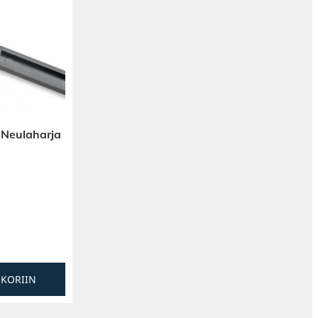
t Neulaharja
SKORIIN