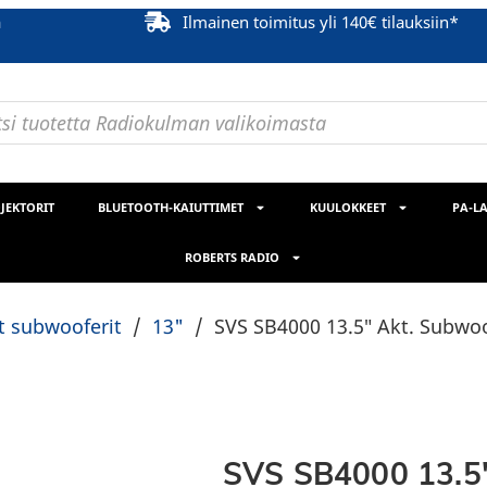
ä
Ilmainen toimitus yli 140€ tilauksiin*
JEKTORIT
BLUETOOTH-KAIUTTIMET
KUULOKKEET
PA-LA
ROBERTS RADIO
et subwooferit
/
13"
/
SVS SB4000 13.5″ Akt. Subwo
SVS SB4000 13.5