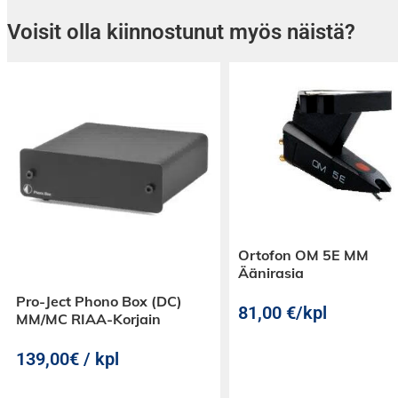
hieman roomalaisen kartanosi komeasti veistet
Voisit olla kiinnostunut myös näistä?
Ortofon OM 5E MM
Äänirasia
Pro-Ject Phono Box (DC)
81,00
€
/kpl
MM/MC RIAA-Korjain
139,00€ / kpl