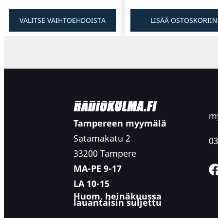
VALITSE VAIHTOEHDOISTA
LISÄÄ OSTOSKORIIN
my
Tampereen myymälä
Satamakatu 2
03
33200 Tampere
MA-PE 9-17
LA 10-15
Huom. heinäkuussa
lauantaisin suljettu