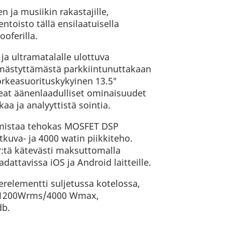
n ja musiikin rakastajille,
ntoisto tällä ensilaatuisella
oferilla.
ja ultramatalalle ulottuva
mmästyttämästä parkkiintunuttakaan
orkeasuorituskykyinen 13.5″
eat äänenlaadulliset ominaisuudet
aa ja analyyttistä sointia.
rmistaa tehokas MOSFET DSP
tkuva- ja 4000 watin piikkiteho.
:tä kätevästi maksuttomalla
adattavissa iOS ja Android laitteille.
erelementti suljetussa kotelossa,
n 1200Wrms/4000 Wmax,
db.