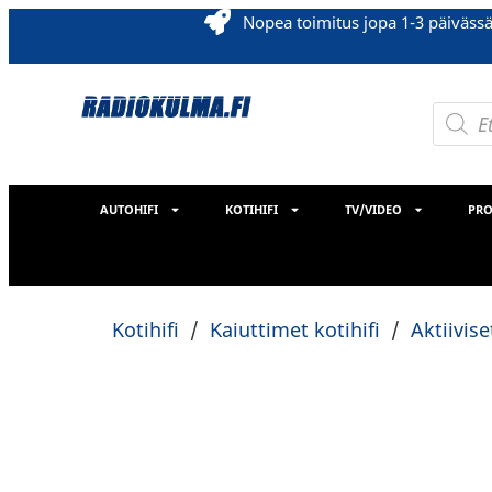
Nopea toimitus jopa 1-3 päiväss
AUTOHIFI
KOTIHIFI
TV/VIDEO
PRO
Kotihifi
/
Kaiuttimet kotihifi
/
Aktiivis