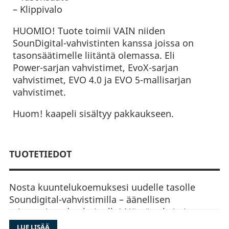
– Klippivalo
HUOMIO! Tuote toimii VAIN niiden
SounDigital-vahvistinten kanssa joissa on
tasonsäätimelle liitäntä olemassa. Eli
Power-sarjan vahvistimet, EvoX-sarjan
vahvistimet, EVO 4.0 ja EVO 5-mallisarjan
vahvistimet.
Huom! kaapeli sisältyy pakkaukseen.
TUOTETIEDOT
Nosta kuuntelukoemuksesi uudelle tasolle
Soundigital-vahvistimilla – äänellisen
erinomaisuuden huipulla! Nämä vahvistimet
ylpeilevät huipputeknologiallaan, tarjoten
LUE LISÄÄ