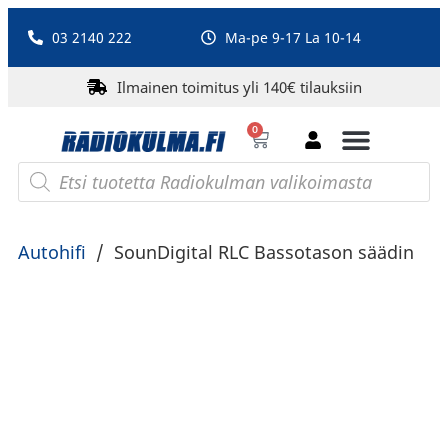
03 2140 222
Ma-pe 9-17 La 10-14
Ilmainen toimitus yli 140€ tilauksiin
0
Bluetooth-kaiuttimet
PA-laitteet ja karaoke
Roberts Radio
Autohifi
/
SounDigital RLC Bassotason säädin