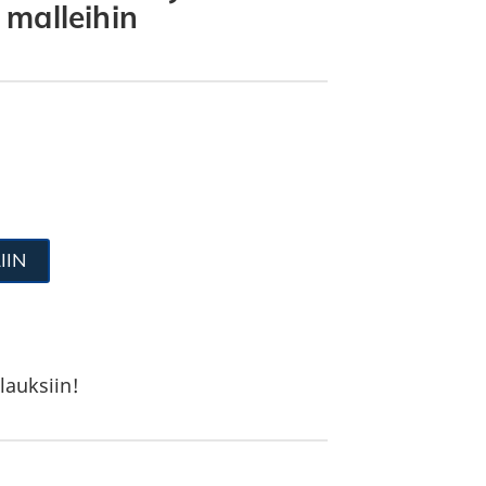
malleihin
IIN
lauksiin!