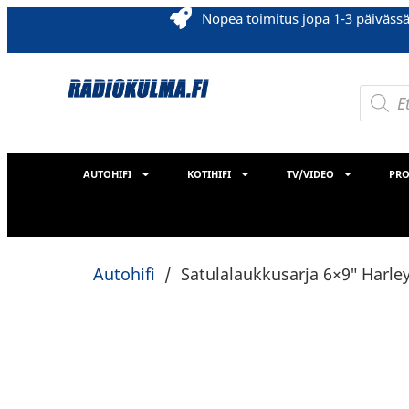
Nopea toimitus jopa 1-3 päiväss
AUTOHIFI
KOTIHIFI
TV/VIDEO
PRO
Autohifi
/
Satulalaukkusarja 6×9″ Harle