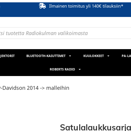
ä
Ilmainen toimitus yli 140€ tilauksiin*
JEKTORIT
BLUETOOTH-KAIUTTIMET
KUULOKKEET
PA-LA
ROBERTS RADIO
y-Davidson 2014 -> malleihin
Satulalaukkusarja