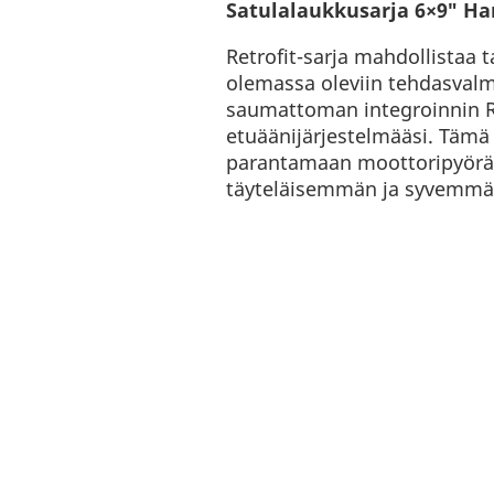
Satulalaukkusarja 6×9″ Ha
Retrofit-sarja mahdollistaa 
olemassa oleviin tehdasvalmi
saumattoman integroinnin R
etuäänijärjestelmääsi. Tämä
parantamaan moottoripyöräs
täyteläisemmän ja syvemmä