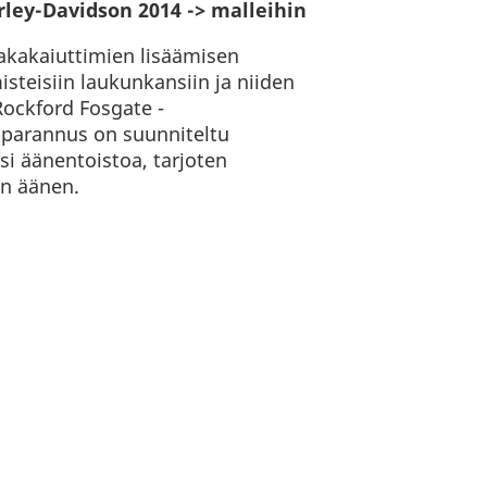
rley-Davidson 2014 -> malleihin
takakaiuttimien lisäämisen
steisiin laukunkansiin ja niiden
ockford Fosgate -
 parannus on suunniteltu
i äänentoistoa, tarjoten
n äänen.