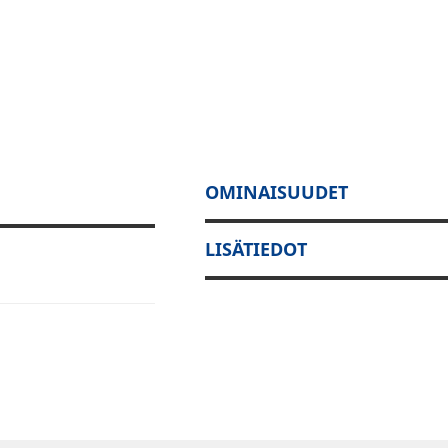
OMINAISUUDET
LISÄTIEDOT
mimaan suoraan
n asennukseen,
 ja enemmän aikaa