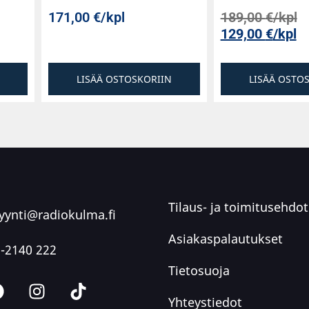
171,00
€
/kpl
189,00
€
/kpl
129,00
€
/kpl
LISÄÄ OSTOSKORIIN
LISÄÄ OSTO
Tilaus- ja toimitusehdot
ynti@radiokulma.fi
Asiakaspalautukset
-2140 222
Tietosuoja
Yhteystiedot