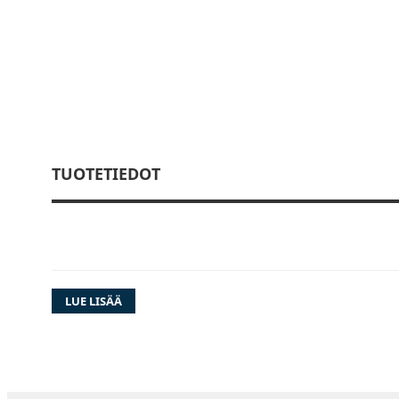
TUOTETIEDOT
LUE LISÄÄ
Plug-and-Play-suunnittelu:
Suunniteltu toi
paketista. Kaikki tarvittava sisältyy helppoo
jotta viettäisit vähemmän aikaa autotallissa