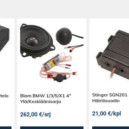
haluat todella
ena tarjottavaan
an keskipisteenä
toimimaan
kansiesi kanssa.
sia tai
oimitetun
elmän avulla, voit
uteen
d play -
teltu liitettäväksi
ai TM400X4ad 4-
Stinger SGN201
telo
Blam BMW 1/3/5/X1 4″
asvahvistimille.
Häiriösuodin
Ylä/Keskiäänisarja
taulukko
21,00
€
/kpl
262,00
€
/srj
vista linkeistä: