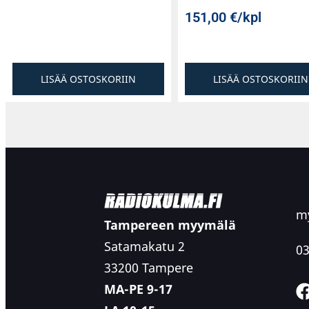
151,00
€
/kpl
LISÄÄ OSTOSKORIIN
LISÄÄ OSTOSKORIIN
my
Tampereen myymälä
Satamakatu 2
03
33200 Tampere
MA-PE 9-17