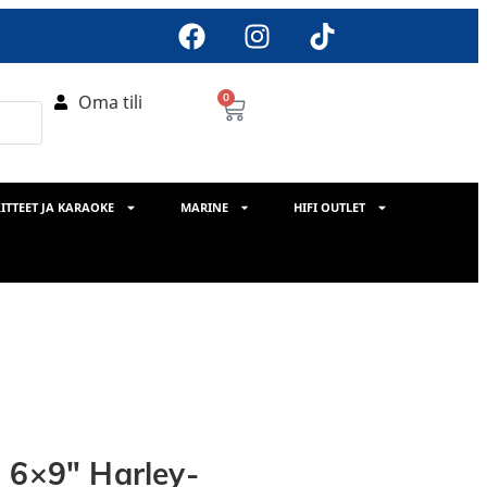
Oma tili
0
ITTEET JA KARAOKE
MARINE
HIFI OUTLET
 6×9″ Harley-