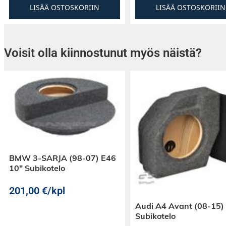
LISÄÄ OSTOSKORIIN
LISÄÄ OSTOSKORIIN
TMS69BL14 & TMS69BL9813 Installation
Voisit olla kiinnostunut myös näistä?
BMW 3-SARJA (98-07) E46
10″ Subikotelo
201,00
€
/kpl
Audi A4 Avant (08-15)
Subikotelo