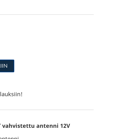
IIN
lauksiin!
 vahvistettu antenni 12V
antenni