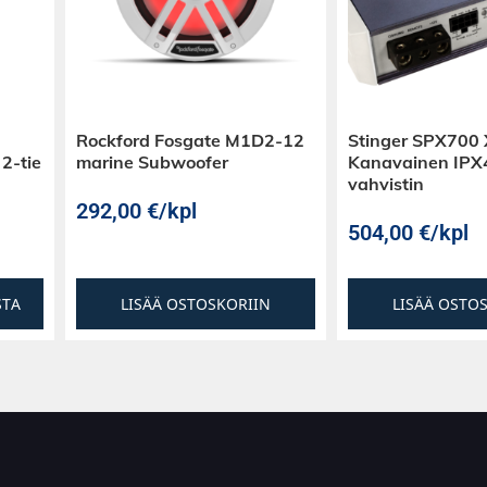
Rockford Fosgate M1D2-12
Stinger SPX700 
2-tie
marine Subwoofer
Kanavainen IPX4
vahvistin
292,00
€
/kpl
504,00
€
/kpl
STA
LISÄÄ OSTOSKORIIN
LISÄÄ OSTO