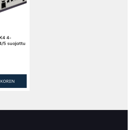
X4 4-
/5 suojattu
SKORIIN