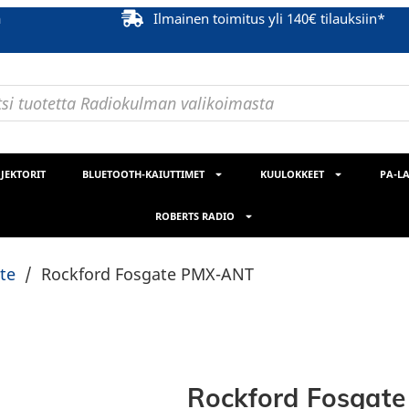
ä
Ilmainen toimitus yli 140€ tilauksiin*
JEKTORIT
BLUETOOTH-KAIUTTIMET
KUULOKKEET
PA-LA
ROBERTS RADIO
te
/
Rockford Fosgate PMX-ANT
Rockford Fosgat