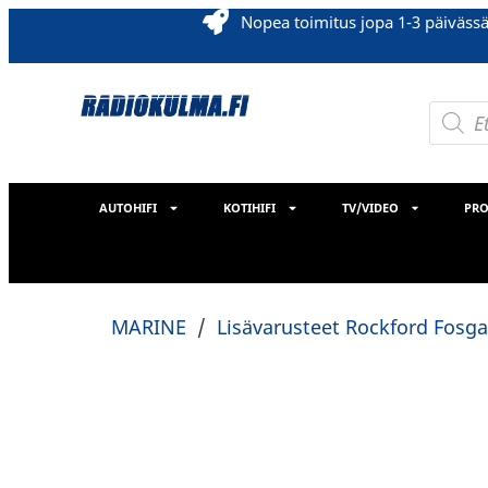
Nopea toimitus jopa 1-3 päiväss
AUTOHIFI
KOTIHIFI
TV/VIDEO
PRO
MARINE
/
Lisävarusteet Rockford Fosga