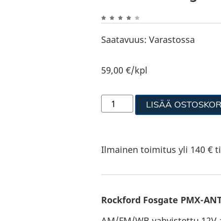
Saatavuus:
Varastossa
59,00
€
/kpl
LISÄÄ OSTOSKOR
Ilmainen toimitus yli 140 € ti
Rockford Fosgate PMX-ANT
AM/FM/WB vahvistettu 12V 