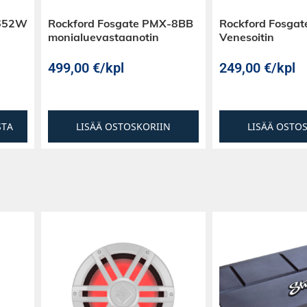
2652W
Rockford Fosgate PMX-8BB
Rockford Fosga
monialuevastaanotin
Venesoitin
499,00
€
/kpl
249,00
€
/kpl
STA
LISÄÄ OSTOSKORIIN
LISÄÄ OSTO