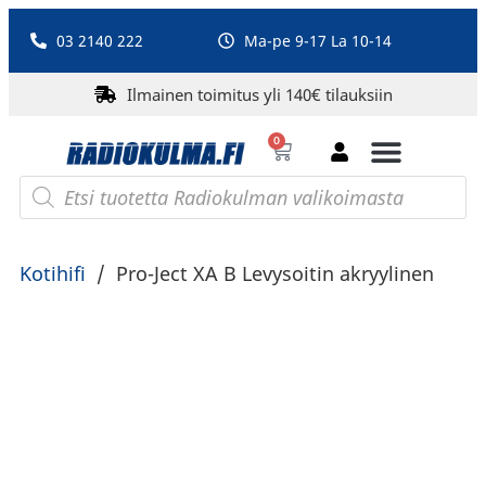
03 2140 222
Ma-pe 9-17 La 10-14
Ilmainen toimitus yli 140€ tilauksiin
0
Bluetooth-kaiuttimet
PA-laitteet ja karaoke
Roberts Radio
Kotihifi
/
Pro-Ject XA B Levysoitin akryylinen