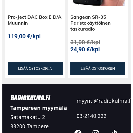
Pro-Ject DAC Box E D/A
Sangean SR-35
Muunnin
Paristokäyttöinen
taskuradio
119,00
€
/kpl
31,00
€
/kpl
24,90
€
/kpl
LISÄÄ OSTOSKORIIN
LISÄÄ OSTOSKORIIN
myynti@radiokulma.fi
Tampereen myymälä
03-2140 222
Satamakatu 2
33200 Tampere