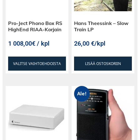
Pro-Ject Phono Box RS
Hans Theessink – Slow
HighEnd RIAA-Korjain
Train LP
1 008,00€ / kpl
26,00
€
/kpl
VALITSE VAIHTOEHDOISTA
LISÄÄ OSTOSKORIIN
Ale!