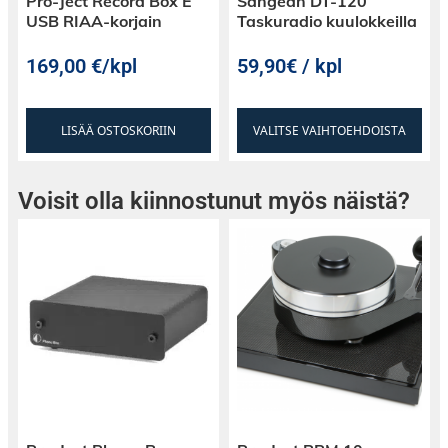
Pro-Ject Record Box E
Sangean DT-120
USB RIAA-korjain
Taskuradio kuulokkeilla
169,00
€
/kpl
59,90€ / kpl
LISÄÄ OSTOSKORIIN
VALITSE VAIHTOEHDOISTA
Voisit olla kiinnostunut myös näistä?