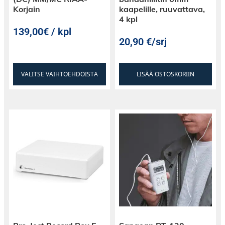
- Suositeltavat asennuspinnata: tiili &
Korjain
kaapelille, ruuvattava,
betoniseinät
4 kpl
139,00€ / kpl
20,90
€
/srj
- Viimeistely: Matta musta
VALITSE VAIHTOEHDOISTA
LISÄÄ OSTOSKORIIN
Ulkomitat: 635 x 290 x 455mm
Levyn pinta-ala 520 x 450mm