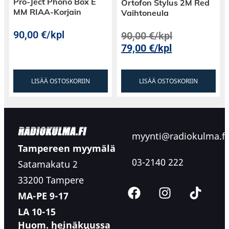
Pro-Ject Phono Box E
Ortofon Stylus 2M Red
MM RIAA-Korjain
Vaihtoneula
90,00
€
/kpl
90,00
€
/kpl
79,00
€
/kpl
LISÄÄ OSTOSKORIIN
LISÄÄ OSTOSKORIIN
myynti@radiokulma.fi
Tampereen myymälä
03-2140 222
Satamakatu 2
33200 Tampere
MA-PE 9-17
LA 10-15
Huom. heinäkuussa