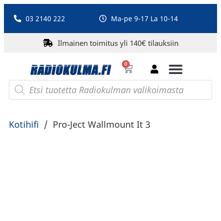
03 2140 222
Ma-pe 9-17 La 10-14
Ilmainen toimitus yli 140€ tilauksiin
0
Bluetooth-kaiuttimet
PA-laitteet ja karaoke
Roberts Radio
Kotihifi
/
Pro-Ject Wallmount It 3