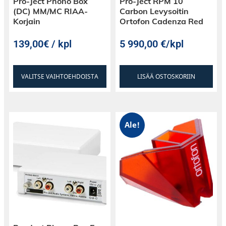
Pro-Ject Phono Box
Pro-Ject RPM 10
(DC) MM/MC RIAA-
Carbon Levysoitin
Korjain
Ortofon Cadenza Red
139,00€ / kpl
5 990,00
€
/kpl
VALITSE VAIHTOEHDOISTA
LISÄÄ OSTOSKORIIN
Ale!