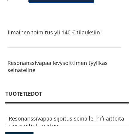
Ilmainen toimitus yli 140 € tilauksiin!
Resonanssivapaa levysoittimen tyylikäs
seinäteline
TUOTETIEDOT
- Resonanssivapaa sijoitus seinälle, hifilaitteita
ja levysoitinta varten