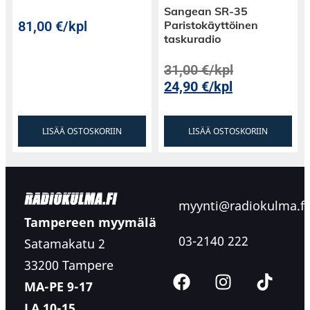
Sangean SR-35
81,00
€
/kpl
Paristokäyttöinen
taskuradio
31,00
€
/kpl
24,90
€
/kpl
LISÄÄ OSTOSKORIIN
LISÄÄ OSTOSKORIIN
myynti@radiokulma.fi
Tampereen myymälä
03-2140 222
Satamakatu 2
33200 Tampere
MA-PE 9-17
LA 10-15