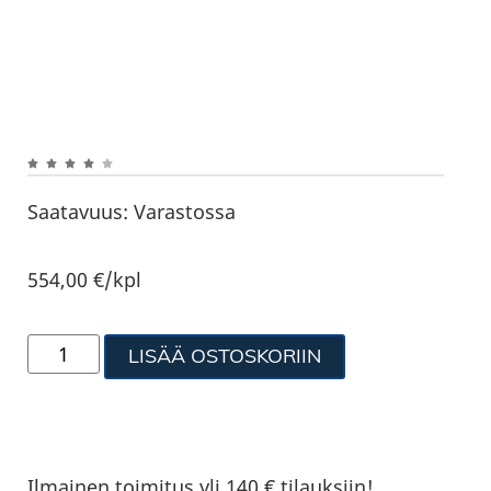
Saatavuus:
Varastossa
554,00
€
/kpl
LISÄÄ OSTOSKORIIN
Ilmainen toimitus yli 140 € tilauksiin!