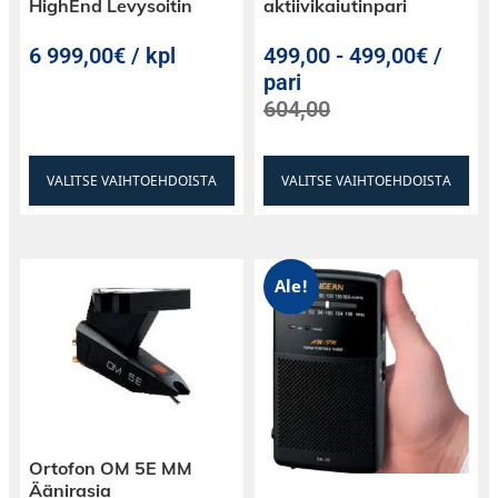
HighEnd Levysoitin
aktiivikaiutinpari
6 999,00€ / kpl
499,00
-
499,00€ /
pari
604,00
VALITSE VAIHTOEHDOISTA
VALITSE VAIHTOEHDOISTA
Ale!
Ortofon OM 5E MM
Äänirasia