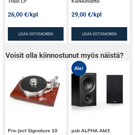
Train LP
Korkkimatto
26,00
€
/kpl
29,00
€
/kpl
LISÄÄ OSTOSKORIIN
LISÄÄ OSTOSKORIIN
Voisit olla kiinnostunut myös näistä?
Ale!
Pro-Ject Signature 10
psb ALPHA AM3