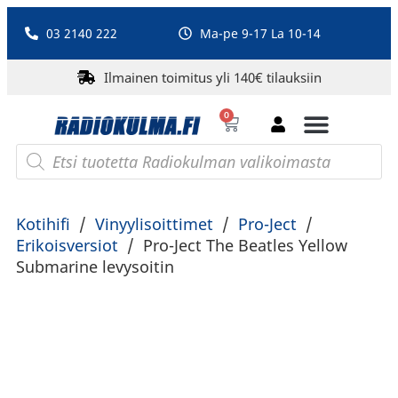
03 2140 222
Ma-pe 9-17 La 10-14
Ilmainen toimitus yli 140€ tilauksiin
0
Bluetooth-kaiuttimet
PA-laitteet ja karaoke
Roberts Radio
Kotihifi
/
Vinyylisoittimet
/
Pro-Ject
/
Erikoisversiot
/
Pro-Ject The Beatles Yellow
Submarine levysoitin