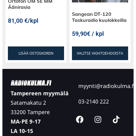
Ortofon OM 5E MM
Äänirasia
Sangean DT-120
81,00
€
/kpl
Taskuradio kuulokkeilla
59,90€ / kpl
LISÄÄ OSTOSKORIIN
VALITSE VAIHTOEHDOISTA
myynti@radiokulma.fi
Tampereen myymälä
03-2140 222
Satamakatu 2
33200 Tampere
MA-PE 9-17
LA 10-15