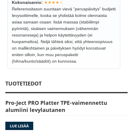
Kokonaisarvio:
★★★★☆
Referenssitason suuntaan vievä “peruspäivitys” budjetti
levysoittimelle, koska se yhdistää kolme olennaista
asiaa samaan osaan: lisää massaa (stabiilimpi
pyörintä), sisäisen vaimennuksen (vähemmän
resonansseja) ja helpon käytettävyyden (ei
huopamattoa). Neljä tähteä siksi, että yhteensopivuus
on mallikohtainen ja päivityksen hyödyt korostuvat
eniten silloin, kun muu peruspaketti
(hihna/kunto/säädöt) on kunnossa.
TUOTETIEDOT
Pro-Ject PRO Platter TPE-vaimennettu
alumiini levylautanen
Levylautanen on yksi levysoittimen
LUE LISÄÄ
keskeisimmistä mekaanisista komponenteista.