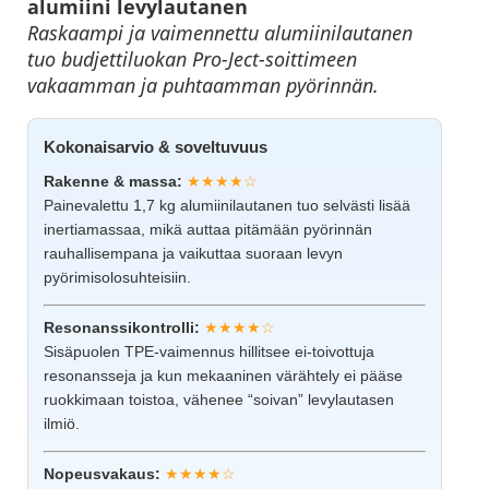
alumiini levylautanen
Raskaampi ja vaimennettu alumiinilautanen
tuo budjettiluokan Pro-Ject-soittimeen
vakaamman ja puhtaamman pyörinnän.
Kokonaisarvio & soveltuvuus
Rakenne & massa:
★★★★☆
Painevalettu 1,7 kg alumiinilautanen tuo selvästi lisää
inertiamassaa, mikä auttaa pitämään pyörinnän
rauhallisempana ja vaikuttaa suoraan levyn
pyörimisolosuhteisiin.
Resonanssikontrolli:
★★★★☆
Sisäpuolen TPE-vaimennus hillitsee ei-toivottuja
resonansseja ja kun mekaaninen värähtely ei pääse
ruokkimaan toistoa, vähenee “soivan” levylautasen
ilmiö.
Nopeusvakaus:
★★★★☆