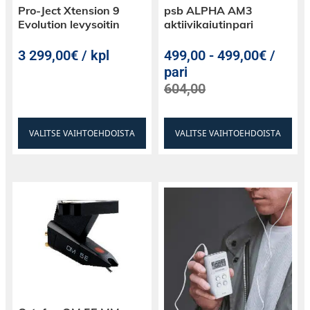
Pro-Ject Xtension 9
psb ALPHA AM3
• Käyttäjälle, joka hakee ensisijaisesti
Evolution levysoitin
aktiivikaiutinpari
esteettistä muutosta ilman teknistä
parannustavoitetta
3 299,00€ / kpl
499,00
-
499,00€ /
• Rakenteille, joissa laakeri ei ole suunniteltu
pari
suuremmalle massalle
604,00
Yhteensopivuus:
Debut III / Carbon (EVO),
T1
(EVO)
, E1, Juke Box E1, 1Xpression.
VALITSE VAIHTOEHDOISTA
VALITSE VAIHTOEHDOISTA