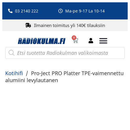
03 2140 222
Ma-pe 9-17 La 10-14
Ilmainen toimitus yli 140€ tilauksiin
0
Bluetooth-kaiuttimet
PA-laitteet ja karaoke
Roberts Radio
Kotihifi
/
Pro-Ject PRO Platter TPE-vaimennettu
alumiini levylautanen