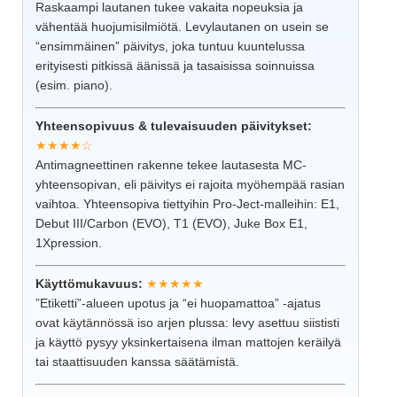
Raskaampi lautanen tukee vakaita nopeuksia ja
vähentää huojumisilmiötä. Levylautanen on usein se
“ensimmäinen” päivitys, joka tuntuu kuuntelussa
erityisesti pitkissä äänissä ja tasaisissa soinnuissa
(esim. piano).
Yhteensopivuus & tulevaisuuden päivitykset:
★★★★☆
Antimagneettinen rakenne tekee lautasesta MC-
yhteensopivan, eli päivitys ei rajoita myöhempää rasian
vaihtoa. Yhteensopiva tiettyihin Pro-Ject-malleihin: E1,
Debut III/Carbon (EVO), T1 (EVO), Juke Box E1,
1Xpression.
Käyttömukavuus:
★★★★★
”Etiketti”-alueen upotus ja “ei huopamattoa” -ajatus
ovat käytännössä iso arjen plussa: levy asettuu siististi
ja käyttö pysyy yksinkertaisena ilman mattojen keräilyä
tai staattisuuden kanssa säätämistä.