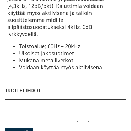
(4,3kHz, 12dB/okt). Kaiuttimia voidaan
käyttää myös aktiivisena ja tällöin
suosittelemme midille
alipäästösuodatukseksi 4kHz, 6dB
jyrkkyydellä.
Toistoalue: 60Hz – 20kHz
Ulkoiset jakosuotimet
Mukana metalliverkot
Voidaan käyttää myös aktiivisena
TUOTETIEDOT
Midbassossa on polypropyleenikartio
kumiripustuksella ja diskanttina on miellyttävällä