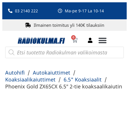
03 2140 222
Ma-pe 9-17 La 10-14
Ilmainen toimitus yli 140€ tilauksiin
0
Bluetooth-kaiuttimet
PA-laitteet ja karaoke
Roberts Radio
Autohifi
/
Autokaiuttimet
/
Koaksiaalikaiuttimet
/
6.5" Koaksiaalit
/
Phoenix Gold ZX65CX 6.5″ 2-tie koaksaalikaiutin