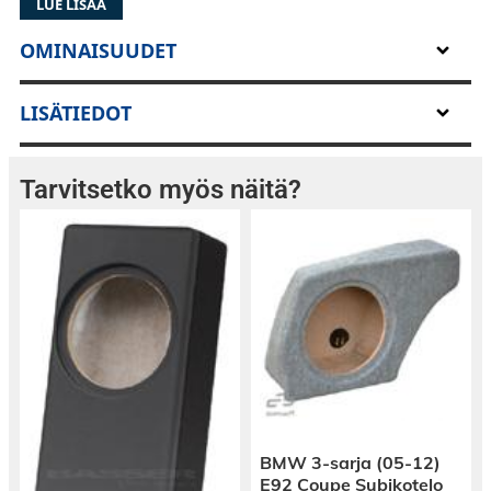
LUE LISÄÄ
ja rasittamattomalla soundilla oleva kangaskalotti.
OMINAISUUDET
LISÄTIEDOT
Tarvitsetko myös näitä?
Ulkoisten jakosuotimien kytkentä on
yksinkertainen.
BMW 3-sarja (05-12)
Input -sisääntuloon tuot kaiutinjohdot normaalisti
E92 Coupe Subikotelo