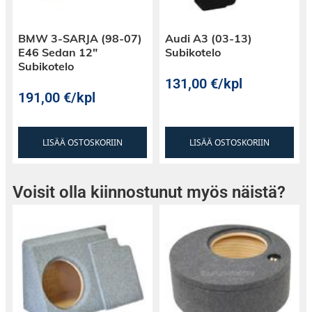
BMW 3-SARJA (98-07)
Audi A3 (03-13)
E46 Sedan 12″
Subikotelo
Subikotelo
131,00
€
/kpl
191,00
€
/kpl
Kaiuttimien mukana tulee jämäkät metalliverkot.
LISÄÄ OSTOSKORIIN
LISÄÄ OSTOSKORIIN
Voisit olla kiinnostunut myös näistä?