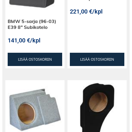
soittimesta/vahvistimesta ja suotimesta lähtee
221,00
€
/kpl
punamustat johdot midbassoterminaaliin ja
sinimustat diskanttiterminaaliin.
BMW 5-sarja (96-03)
Diskantin ylipäästö: 4,3kHz, 12dB jyrkkyydellä.
E39 8″ Subikotelo
141,00
€
/kpl
LISÄÄ OSTOSKORIIN
LISÄÄ OSTOSKORIIN