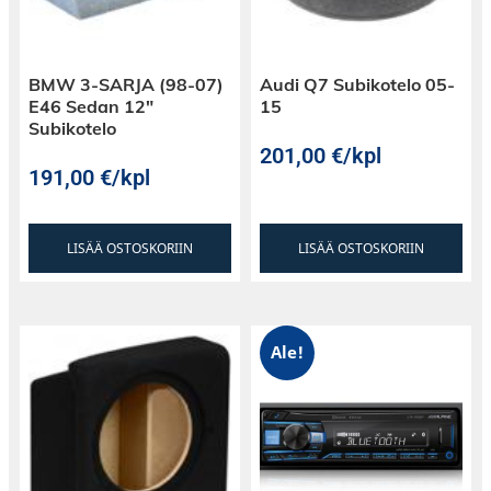
BMW 3-SARJA (98-07)
Audi Q7 Subikotelo 05-
E46 Sedan 12″
15
Subikotelo
201,00
€
/kpl
191,00
€
/kpl
LISÄÄ OSTOSKORIIN
LISÄÄ OSTOSKORIIN
Ale!