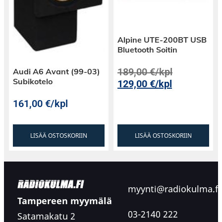
Alpine UTE-200BT USB
Bluetooth Soitin
189,00
€
/kpl
Audi A6 Avant (99-03)
Subikotelo
129,00
€
/kpl
161,00
€
/kpl
LISÄÄ OSTOSKORIIN
LISÄÄ OSTOSKORIIN
myynti@radiokulma.fi
Tampereen myymälä
03-2140 222
Satamakatu 2