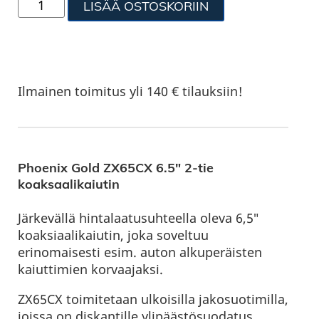
LISÄÄ OSTOSKORIIN
Ilmainen toimitus yli 140 € tilauksiin!
Phoenix Gold ZX65CX 6.5″ 2-tie
koaksaalikaiutin
Järkevällä hintalaatusuhteella oleva 6,5″
koaksiaalikaiutin, joka soveltuu
erinomaisesti esim. auton alkuperäisten
kaiuttimien korvaajaksi.
ZX65CX toimitetaan ulkoisilla jakosuotimilla,
joissa on diskantille ylipäästösuodatus