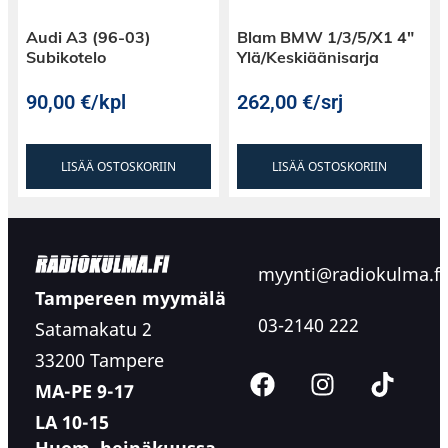
Audi A3 (96-03)
Blam BMW 1/3/5/X1 4″
Subikotelo
Ylä/Keskiäänisarja
90,00
€
/kpl
262,00
€
/srj
LISÄÄ OSTOSKORIIN
LISÄÄ OSTOSKORIIN
myynti@radiokulma.fi
Tampereen myymälä
03-2140 222
Satamakatu 2
33200 Tampere
MA-PE 9-17
LA 10-15
Huom. heinäkuussa