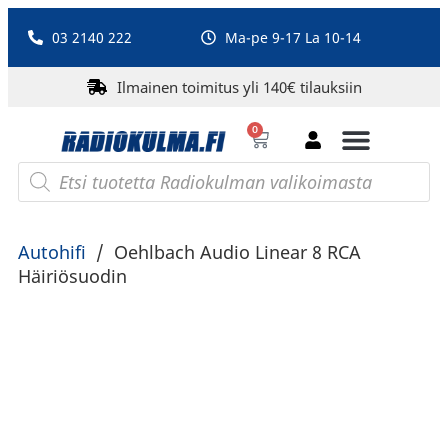
03 2140 222
Ma-pe 9-17 La 10-14
Ilmainen toimitus yli 140€ tilauksiin
0
Bluetooth-kaiuttimet
PA-laitteet ja karaoke
Roberts Radio
Autohifi
/
Oehlbach Audio Linear 8 RCA
Häiriösuodin