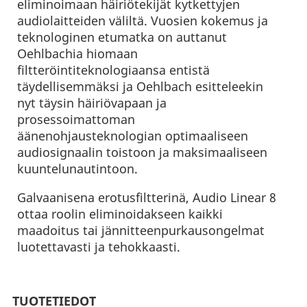
eliminoimaan häiriötekijät kytkettyjen
audiolaitteiden väliltä. Vuosien kokemus ja
teknologinen etumatka on auttanut
Oehlbachia hiomaan
filtteröintiteknologiaansa entistä
täydellisemmäksi ja Oehlbach esitteleekin
nyt täysin häiriövapaan ja
prosessoimattoman
äänenohjausteknologian optimaaliseen
audiosignaalin toistoon ja maksimaaliseen
kuuntelunautintoon.
Galvaanisena erotusfiltterinä, Audio Linear 8
ottaa roolin eliminoidakseen kaikki
maadoitus tai jännitteenpurkausongelmat
luotettavasti ja tehokkaasti.
TUOTETIEDOT