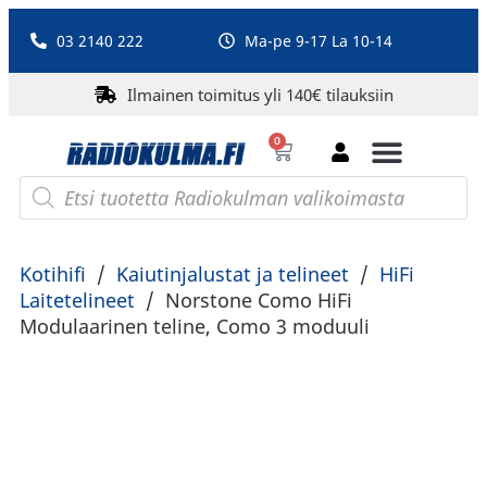
03 2140 222
Ma-pe 9-17 La 10-14
Ilmainen toimitus yli 140€ tilauksiin
0
Bluetooth-kaiuttimet
PA-laitteet ja karaoke
Roberts Radio
Kotihifi
/
Kaiutinjalustat ja telineet
/
HiFi
Laitetelineet
/
Norstone Como HiFi
Modulaarinen teline, Como 3 moduuli