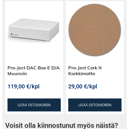
Pro-Ject DAC Box E D/A
Pro-Ject Cork It
Muunnin
Korkkimatto
119,00
€
/kpl
29,00
€
/kpl
LISÄÄ OSTOSKORIIN
LISÄÄ OSTOSKORIIN
Voisit olla kiinnostunut myös näistä?