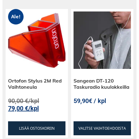
Ale!
Ortofon Stylus 2M Red
Sangean DT-120
Vaihtoneula
Taskuradio kuulokkeilla
90,00
€
/kpl
59,90€ / kpl
79,00
€
/kpl
LISÄÄ OSTOSKORIIN
VALITSE VAIHTOEHDOISTA