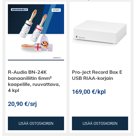
R-Audio BN-24K
Pro-Ject Record Box E
banaaniliitin 6mm²
USB RIAA-korjain
kaapelille, ruuvattava,
4 kpl
169,00
€
/kpl
20,90
€
/srj
LISÄÄ OSTOSKORIIN
LISÄÄ OSTOSKORIIN