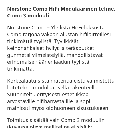
Norstone Como HiFi Modulaarinen teline,
Como 3 moduuli
Norstone Como – Ylellistä Hi-Fi-luksusta.
Como tarjoaa vakaan alustan hifilaitteillesi
tinkimättä tyylistä. Tyylikkäät
keinonahkaiset hyllyt ja teräsputket
gunmetal viimeistelyllä, mahdollistavat
erinomaisen äänenlaadun tyylistä
tinkimättä.
Korkealaatuisista materiaaleista valmistettu
laiteteline modulaarisella rakenteella.
Suunniteltu erityisesti estetiikkaa
arvostaville hifiharrastajille ja sopii
mainiosti myös olohuoneen sisustukseen.
Toimitus sisältää vain Como 3 moduulin
(kuvassa oleva malliteline ei sisälly