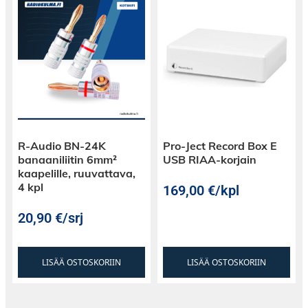
• Strategisesti sijoitetut O-renkaat vaimennusta
varten
Como sarjan laiteteline rakennetaan pinoamalla
Como sarjan moduleita Base pohjalevyn päälle.
Saatavilla on seuraavia moduleita, täppää
lisätietoja varten.
Como Base Pohjaosa
R-Audio BN-24K
Pro-Ject Record Box E
Como 1 (18.3cm korkea moduli)
banaaniliitin 6mm²
USB RIAA-korjain
Como 2 (21.3cm korkea moduli)
kaapelille, ruuvattava,
Como 3 (31.3cm korkea moduli)
4 kpl
169,00
€
/kpl
20,90
€
/srj
LISÄÄ OSTOSKORIIN
LISÄÄ OSTOSKORIIN