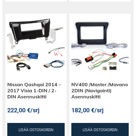
Nissan Qashqai 2014 –
NV400 /Master /Movano
2017 Visia 1-DIN / 2-
2DIN (Navigointi)
DIN Asennuskitti
Asennuskitti
222,00
€
/srj
182,00
€
/srj
LISÄÄ OSTOSKORIIN
LISÄÄ OSTOSKORIIN