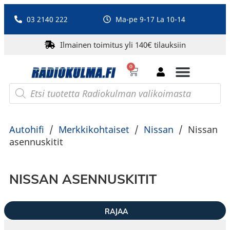
03 2140 222
Ma-pe 9-17 La 10-14
Ilmainen toimitus yli 140€ tilauksiin
0
Bluetooth-kaiuttimet
PA-laitteet ja karaoke
Roberts Radio
Autohifi
/
Merkkikohtaiset
/
Nissan
/
Nissan
asennuskitit
NISSAN ASENNUSKITIT
RAJAA