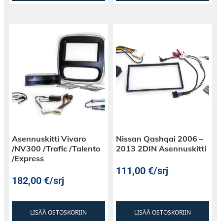
Asennuskitti Vivaro
Nissan Qashqai 2006 –
/NV300 /Trafic /Talento
2013 2DIN Asennuskitti
/Express
111,00
€
/srj
182,00
€
/srj
LISÄÄ OSTOSKORIIN
LISÄÄ OSTOSKORIIN