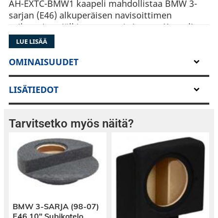
AH-EXTC-BMW1 kaapeli mahdollistaa BMW 3-
sarjan (E46) alkuperäisen navisoittimen
vaihtamisen jälkiasennussoittimeen. Kaapeli
vastaa täysin OEM-laatua.
LUE LISÄÄ
Kaapeli kytketään tavaratilan pohjalla olevaan
OMINAISUUDET
naviyksikön kaapeliin.
LISÄTIEDOT
Asennuksessa tarvitaan soittimen taakse joko
ISO-liitinadapteri tai vaihtoehtoisesti
rattikaukosäädinadapteri.
Tarvitsetko myös näitä?
Kaapeli, jolla saadaan vaihdettua auton
alkuperäinen navisoitin
jälkiasennussoittimeen
Pituus: 5 metriä
BMW 3-SARJA (98-07)
E46 10″ Subikotelo