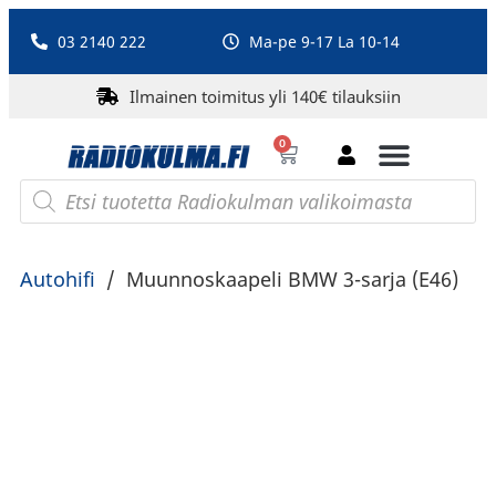
03 2140 222
Ma-pe 9-17 La 10-14
Ilmainen toimitus yli 140€ tilauksiin
0
Bluetooth-kaiuttimet
PA-laitteet ja karaoke
Roberts Radio
Autohifi
/
Muunnoskaapeli BMW 3-sarja (E46)