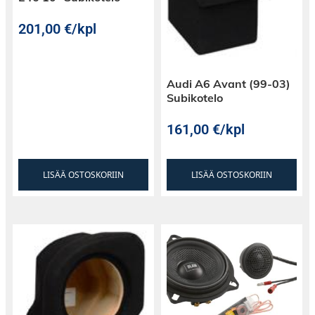
Sisältää antennikaapelin
201,00
€
/kpl
OEM-laatua
Audi A6 Avant (99-03)
Subikotelo
161,00
€
/kpl
LISÄÄ OSTOSKORIIN
LISÄÄ OSTOSKORIIN