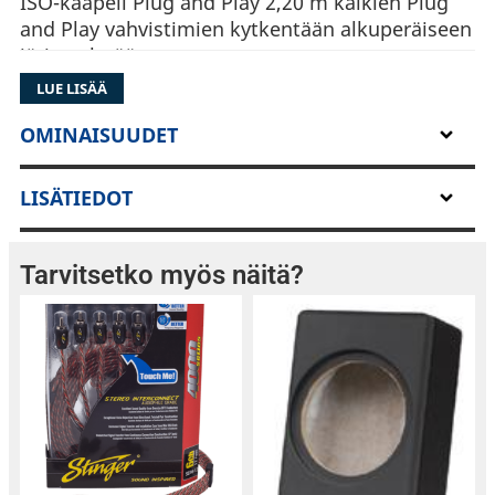
ISO-kaapeli Plug and Play 2,20 m kaikien Plug
and Play vahvistimien kytkentään alkuperäiseen
järjestelmään
LUE LISÄÄ
OMINAISUUDET
LISÄTIEDOT
Tarvitsetko myös näitä?