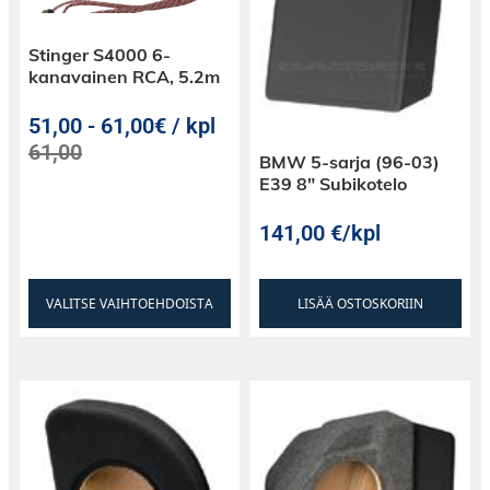
Stinger S4000 6-
kanavainen RCA, 5.2m
51,00
-
61,00€ / kpl
61,00
BMW 5-sarja (96-03)
E39 8″ Subikotelo
141,00
€
/kpl
VALITSE VAIHTOEHDOISTA
LISÄÄ OSTOSKORIIN