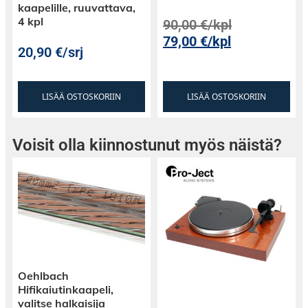
mustassa ja hopeakultaisessa
kaapelille, ruuvattava,
värivaihtoehdossa. Helppo käyttöliittymä takaa,
4 kpl
90,00
€
/kpl
että voit nauttia musiikistasi ilman
79,00
€
/kpl
20,90
€
/srj
monimutkaisia asetuksia.
LISÄÄ OSTOSKORIIN
LISÄÄ OSTOSKORIIN
Voisit olla kiinnostunut myös näistä?
Oehlbach
Hifikaiutinkaapeli,
valitse halkaisija