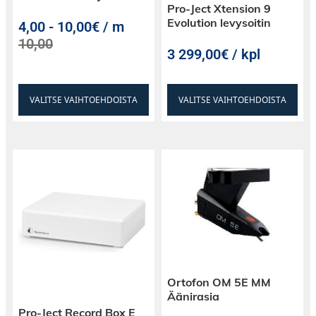
Pro-Ject Xtension 9
Evolution levysoitin
4,00
-
10,00€ / m
10,00
3 299,00€ / kpl
VALITSE VAIHTOEHDOISTA
VALITSE VAIHTOEHDOISTA
Ortofon OM 5E MM
Äänirasia
Pro-Ject Record Box E