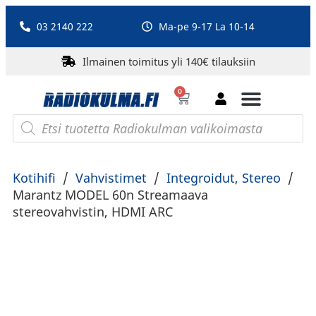
03 2140 222
Ma-pe 9-17 La 10-14
Ilmainen toimitus yli 140€ tilauksiin
0
Bluetooth-kaiuttimet
PA-laitteet ja karaoke
Roberts Radio
Kotihifi
/
Vahvistimet
/
Integroidut, Stereo
/
Marantz MODEL 60n Streamaava
stereovahvistin, HDMI ARC