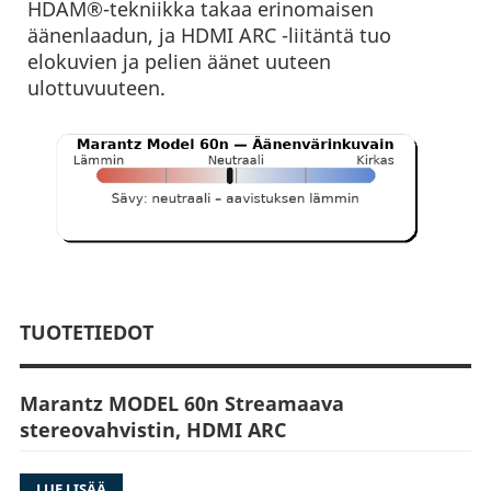
HDAM®-tekniikka takaa erinomaisen
äänenlaadun, ja HDMI ARC -liitäntä tuo
elokuvien ja pelien äänet uuteen
ulottuvuuteen.
TUOTETIEDOT
Marantz MODEL 60n Streamaava
stereovahvistin, HDMI ARC
Marantz Model 60n on integroitu stereo
LUE LISÄÄ