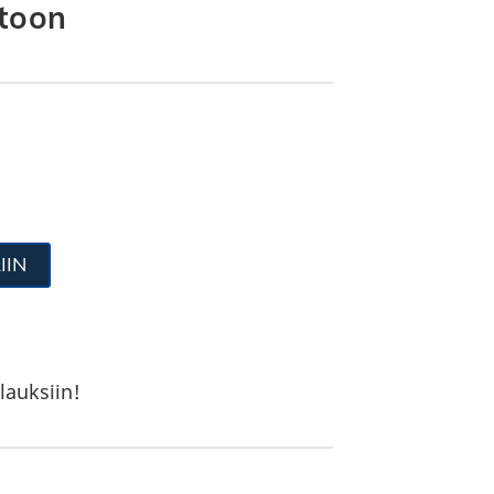
utoon
IIN
lauksiin!