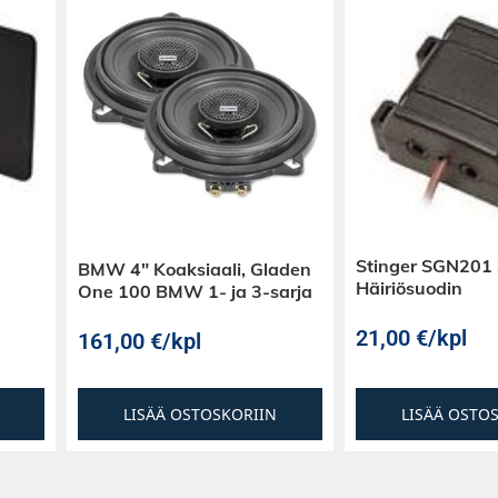
Stinger SGN201
BMW 4″ Koaksiaali, Gladen
Häiriösuodin
One 100 BMW 1- ja 3-sarja
21,00
€
/kpl
161,00
€
/kpl
LISÄÄ OSTOSKORIIN
LISÄÄ OSTO