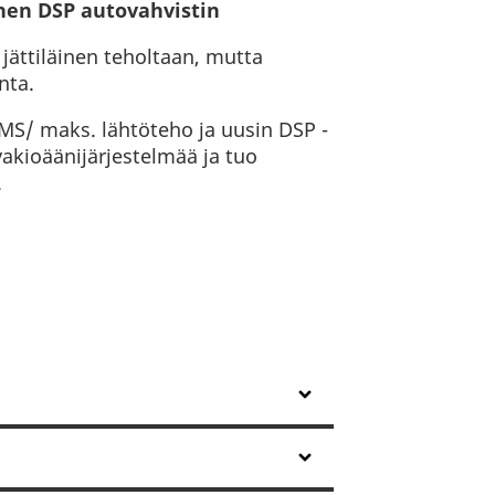
nen DSP autovahvistin
jättiläinen teholtaan, mutta
nta.
S/ maks. lähtöteho ja uusin DSP -
vakioäänijärjestelmää ja tuo
.