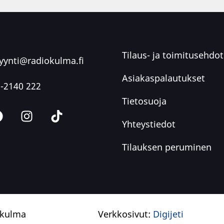
Tilaus- ja toimitusehdot
ynti@radiokulma.fi
Asiakaspalautukset
-2140 222
Tietosuoja
Yhteystiedot
Tilauksen peruminen
okulma
Verkkosivut:
Digijeti