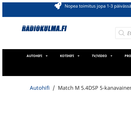
Nopea toimitus jopa 1-3 päiväss
AUTOHIFI
KOTIHIFI
TV/VIDEO
PRO
Autohifi
/
Match M 5.4DSP 5-kanavaine