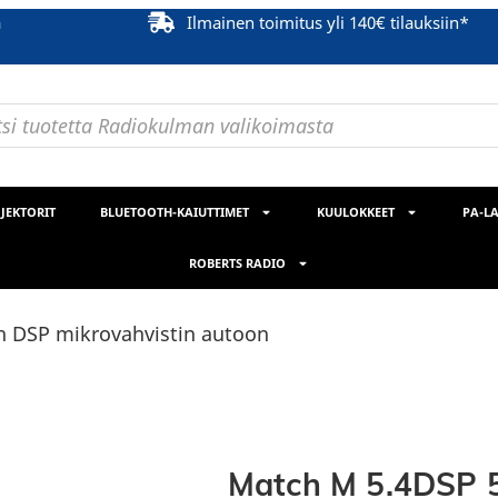
ä
Ilmainen toimitus yli 140€ tilauksiin*
JEKTORIT
BLUETOOTH-KAIUTTIMET
KUULOKKEET
PA-LA
ROBERTS RADIO
n DSP mikrovahvistin autoon
Match M 5.4DSP 