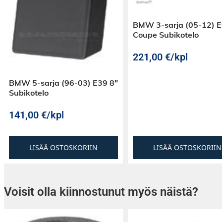
vapaasti konfiguroitavaa RCA -lähtöä mahdoll
lisävahvistimien, kuten MATCH M 2.1AMP -vah
BMW 3-sarja (05-12) 
liittämisen. Tämä mahdollistaa monimutkaiset
Coupe Subikotelo
säästävät monikanavaiset järjestelmät, joilla 
suorituskyky
221,00
€
/kpl
BMW 5-sarja (96-03) E39 8″
Subikotelo
141,00
€
/kpl
LISÄÄ OSTOSKORIIN
LISÄÄ OSTOSKORIIN
Voisit olla kiinnostunut myös näistä?