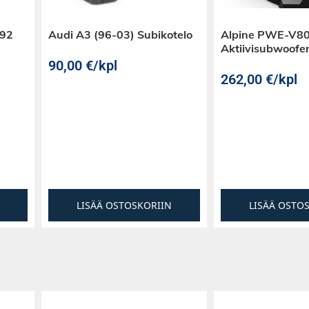
istavat
vistimen,
E92
Audi A3 (96-03) Subikotelo
Alpine PWE-V80
 ja tilaa
Aktiivisubwoofe
on valtava
90,00
€
/kpl
262,00
€
/kpl
LISÄÄ OSTOSKORIIN
LISÄÄ OSTO