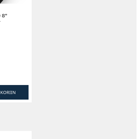
 8″
r
SKORIIN