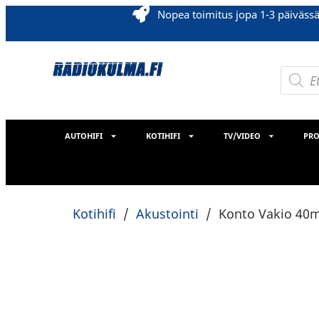
Nopea toimitus jopa 1-3 päiväss
AUTOHIFI
KOTIHIFI
TV/VIDEO
PRO
Kotihifi
/
Akustointi
/
Konto Vakio 40m