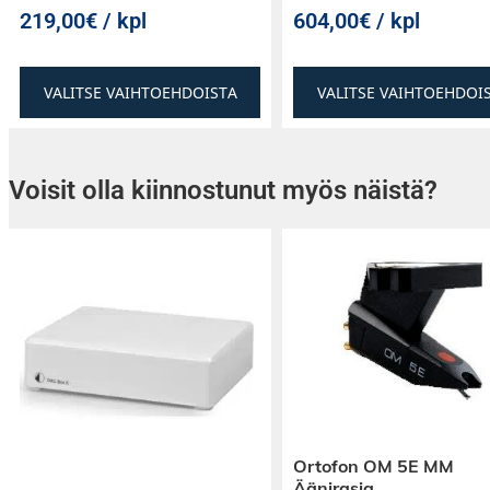
Kiinnitys alakattojärjestelmällä, listoilla, liima
219,00€ / kpl
604,00€ / kpl
kaksipuolisella rakennusteipillä, riippuen tule
kattoon vai seinään.
Kiinnitystarvikkeet eiv
pakettiin.
VALITSE VAIHTOEHDOISTA
VALITSE VAIHTOEHDOI
Voisit olla kiinnostunut myös näistä?
Ortofon OM 5E MM
Äänirasia