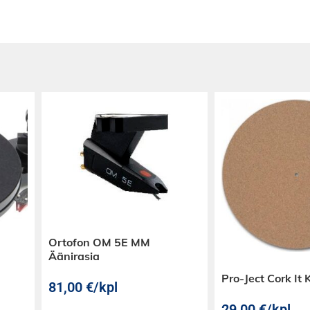
evyt, ja se on
eutta, ja se on
neriste, ja sitä
lävään
sustuksellisesti.
n kanssa on
iset tuotteemme
yttää. Tämä on
esteissä. Tuotteen
tlaatuisia
lmassa. Konto-
ka voi asentaa
si. Saat meiltä
Ortofon OM 5E MM
iikan
Äänirasia
htoehdon, joka on
Pro-Ject Cork It
81,00
€
/kpl
29,00
€
/kpl