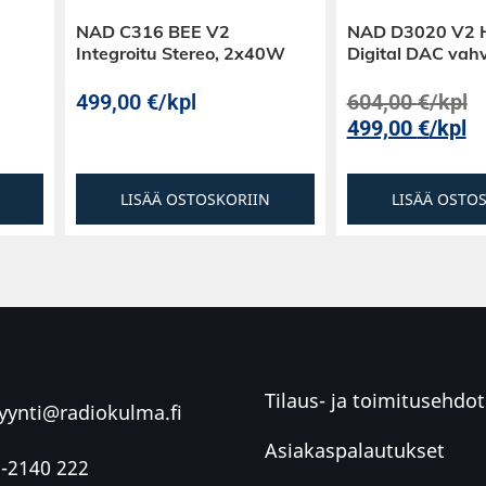
NAD C316 BEE V2
NAD D3020 V2 H
Integroitu Stereo, 2x40W
Digital DAC vahv
499,00
€
/kpl
604,00
€
/kpl
499,00
€
/kpl
LISÄÄ OSTOSKORIIN
LISÄÄ OSTO
Tilaus- ja toimitusehdot
ynti@radiokulma.fi
Asiakaspalautukset
-2140 222