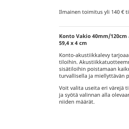
Ilmainen toimitus yli 140 € ti
Konto Vakio 40mm/120cm ak
59,4 x 4 cm
Konto-akustiikkalevy tarjoaa 
tiloihin. Akustiikkatuottee
sisätiloihin poistamaan kaik
turvallisella ja miellyttävän 
Voit valita useita eri värejä 
ja syötä valinnan alla olevaa
niiden määrät.