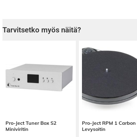
parantamiseksi. Akustointimateriaalimme on k
helppo kiinnittää. Se sietää erinomaisesti kost
homehtumaton. Se on lisäksi myös hyvä lämmö
voi leikata. Kaikki tämä yhdistyy kauniiseen e
Tarvitsetko myös näitä?
ulkonäköön, joka luo uusia mahdollisuuksia si
Turpeen hyvästä toimivuudesta hengitysilma
kokemuksia jo satojen vuosien ajalta. Akust
ovat tästä syystä turvallisia ja terveellisiä kä
todistettu Työterveyslaitoksella teetetyissä t
voi kierrättää energiajätteenä käytön jälkeen.
Olemme kehittäneet pintaturpeesta uusia ainu
tuotteita, joita kukaan muu ei valmista maai
akustiikkalevy on suomalaista muotoilua, jon
seinälle, kattoon tai jopa kevyeksi tilanjakajak
kodin, toimiston, päiväkodin tai koulun akust
parantamiseksi turvallisen ja terveellisen vai
Pro-Ject Tuner Box S2
Pro-Ject RPM 1 Carbon
tehty luonnonmateriaalista.
Miniviritin
Levysoitin