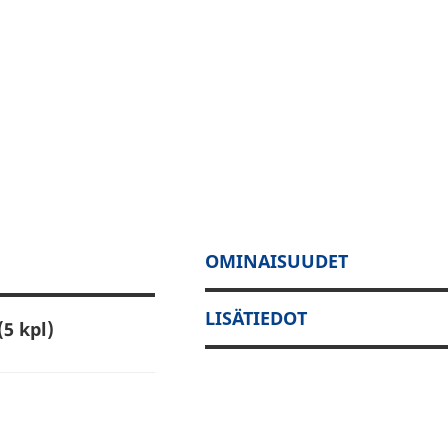
OMINAISUUDET
LISÄTIEDOT
5 kpl)
en
at pintaturpeesta
etty akustiikan