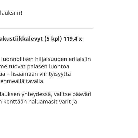
lauksiin!
ustiikkalevyt (5 kpl) 119,4 x
luonnollisen hiljaisuuden erilaisiin
mme tuovat palasen luontoa
ua – lisäämään viihtyisyyttä
pehmeällä tavalla.
tilauksen yhteydessä, valitse pääväri
n kenttään haluamasit värit ja