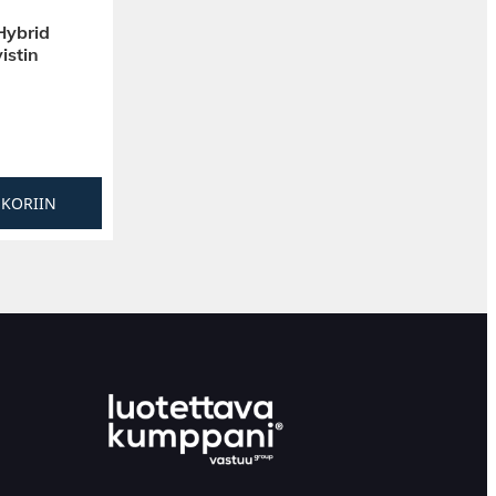
ybrid
istin
SKORIIN