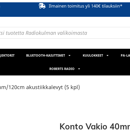
ä
Ilmainen toimitus yli 140€ tilauksiin*
JEKTORIT
BLUETOOTH-KAIUTTIMET
KUULOKKEET
PA-LA
ROBERTS RADIO
m/120cm akustiikkalevyt (5 kpl)
Konto Vakio 40