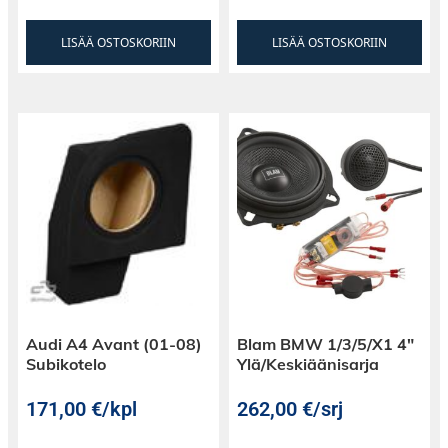
LISÄÄ OSTOSKORIIN
LISÄÄ OSTOSKORIIN
Audi A4 Avant (01-08)
Blam BMW 1/3/5/X1 4″
Subikotelo
Ylä/Keskiäänisarja
171,00
€
/kpl
262,00
€
/srj