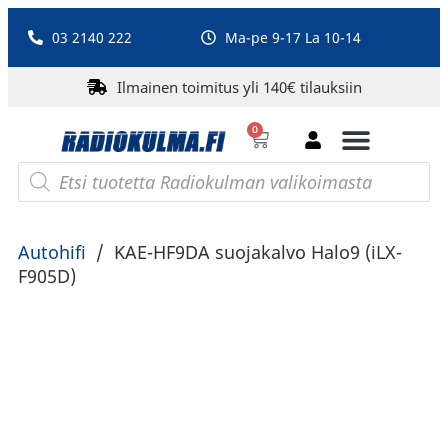
03 2140 222
Ma-pe 9-17 La 10-14
Ilmainen toimitus yli 140€ tilauksiin
0
Bluetooth-kaiuttimet
PA-laitteet ja karaoke
Roberts Radio
Autohifi
/
KAE-HF9DA suojakalvo Halo9 (iLX-
F905D)